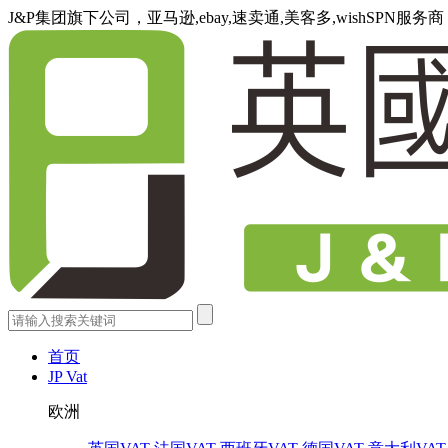
J&P集团旗下公司，亚马逊,ebay,速卖通,美客多,wishSPN服务商
首页
JP Vat
欧洲