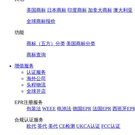
美国商标
日本商标
印度商标
加拿大商标
澳大利亚
全球商标报价
功能
商标（五方）分类
美国商标分类
商标查询
增值服务
认证服务
海外公司
头程物流
全球开店
EPR注册服务
包装法
WEEE
电池法
德国EPR
法国EPR
西班牙EP
合规认证服务
欧代
英代
美代
CE检测
UKCA认证
FCC认证