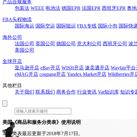
产品合规服务
包装法
WEEE
电池法
德国EPR
法国EPR
西班牙EPR
奥地
FBA头程物流
国际海运
国际空运
国际陆运
FBA专线
国际小包
国际快
海外公司
法国公司
英国公司
德国公司
意大利公司
西班牙公司
波
美国公司
全球开店
亚马逊开店
eBay开店
WISH开店
速卖通开店
Wayfair平
eMAG开店
coupang开店
Yandex Market开店
Wildberries开
其他栏目
关于我们
联系我们
商务合作
行业资讯
Vat知识库
知识专
美国《商品和服务分类表》使用说明
本分类表最后更新于2018年7月17日。