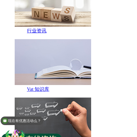
行业资讯
Vat 知识库
现在有优惠活动么？