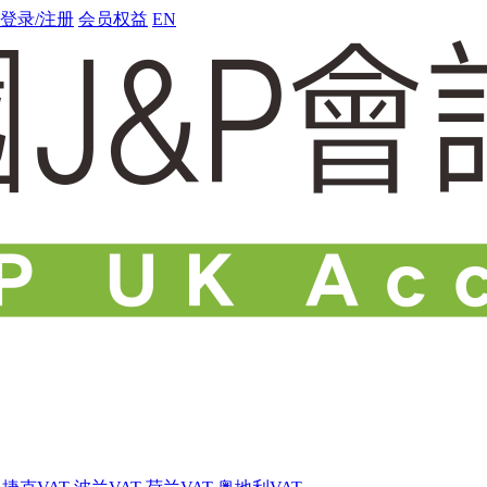
登录/注册
会员权益
EN