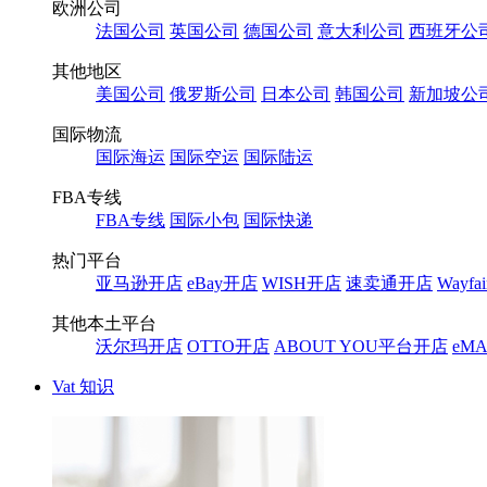
欧洲公司
法国公司
英国公司
德国公司
意大利公司
西班牙公
其他地区
美国公司
俄罗斯公司
日本公司
韩国公司
新加坡公
国际物流
国际海运
国际空运
国际陆运
FBA专线
FBA专线
国际小包
国际快递
热门平台
亚马逊开店
eBay开店
WISH开店
速卖通开店
Wayf
其他本土平台
沃尔玛开店
OTTO开店
ABOUT YOU平台开店
eM
Vat 知识