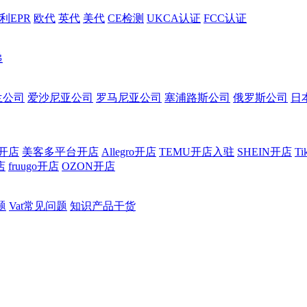
利EPR
欧代
英代
美代
CE检测
UKCA认证
FCC认证
递
兰公司
爱沙尼亚公司
罗马尼亚公司
塞浦路斯公司
俄罗斯公司
日
台开店
美客多平台开店
Allegro开店
TEMU开店入驻
SHEIN开店
Ti
店
fruugo开店
OZON开店
题
Vat常见问题
知识产品干货