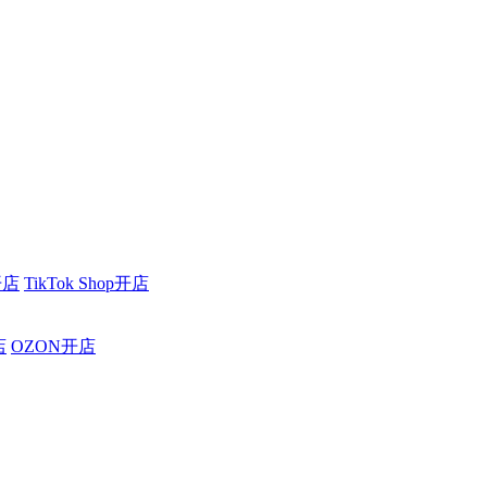
开店
TikTok Shop开店
店
OZON开店