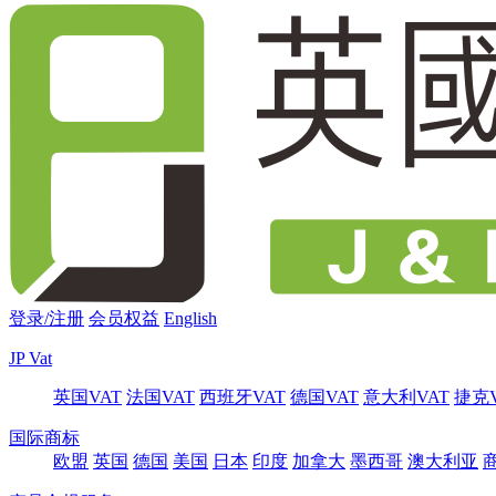
登录/注册
会员权益
English
JP Vat
英国VAT
法国VAT
西班牙VAT
德国VAT
意大利VAT
捷克V
国际商标
欧盟
英国
德国
美国
日本
印度
加拿大
墨西哥
澳大利亚