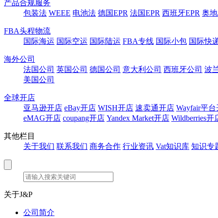
产品合规服务
包装法
WEEE
电池法
德国EPR
法国EPR
西班牙EPR
奥地
FBA头程物流
国际海运
国际空运
国际陆运
FBA专线
国际小包
国际快
海外公司
法国公司
英国公司
德国公司
意大利公司
西班牙公司
波
美国公司
全球开店
亚马逊开店
eBay开店
WISH开店
速卖通开店
Wayfair平
eMAG开店
coupang开店
Yandex Market开店
Wildberries开
其他栏目
关于我们
联系我们
商务合作
行业资讯
Vat知识库
知识专
关于J&P
公司简介