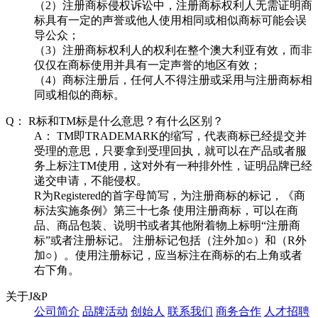
（2）注册商标侵权诉讼中，注册商标权利人无需证明商
标具有一定的声誉或他人使用相同或相似商标可能会误
导公众；
（3）注册商标权利人的权利在整个澳大利亚有效，而非
仅仅在商标使用并具有一定声誉的地区有效；
（4）商标注册后，任何人不得注册或采用与注册商标相
同或相似的商标。
Q：
R标和TM标是什么意思？有什么区别？
A：
TM即TRADEMARK的缩写，代表商标已经提交并
受理的意思，只要拿到受理回执，就可以在产品或者服
务上标注TM使用，这对外有一种排外性，证明品牌已经
递交申请，不能侵权。
R为Registered的首字母简写，为注册商标的标记，《商
标法实施条例》第三十七条 使用注册商标，可以在商
品、商品包装、说明书或者其他附着物上标明“注册商
标”或者注册标记。 注册标记包括（注外加○）和（R外
加○）。使用注册标记，应当标注在商标的右上角或者
右下角。
关于J&P
公司简介
品牌活动
创始人
联系我们
商务合作
人才招聘