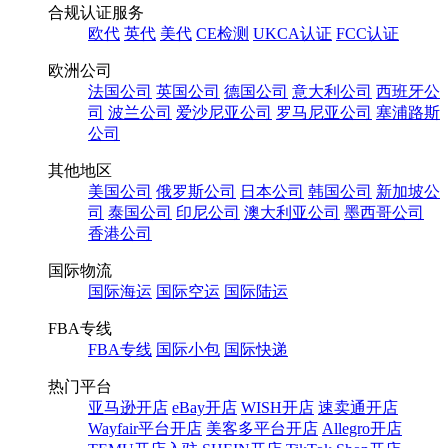
合规认证服务
欧代
英代
美代
CE检测
UKCA认证
FCC认证
欧洲公司
法国公司
英国公司
德国公司
意大利公司
西班牙公
司
波兰公司
爱沙尼亚公司
罗马尼亚公司
塞浦路斯
公司
其他地区
美国公司
俄罗斯公司
日本公司
韩国公司
新加坡公
司
泰国公司
印尼公司
澳大利亚公司
墨西哥公司
香港公司
国际物流
国际海运
国际空运
国际陆运
FBA专线
FBA专线
国际小包
国际快递
热门平台
亚马逊开店
eBay开店
WISH开店
速卖通开店
Wayfair平台开店
美客多平台开店
Allegro开店