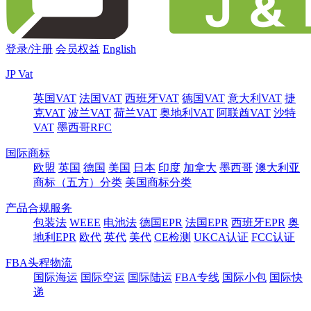
登录/注册
会员权益
English
JP Vat
英国VAT
法国VAT
西班牙VAT
德国VAT
意大利VAT
捷
克VAT
波兰VAT
荷兰VAT
奥地利VAT
阿联酋VAT
沙特
VAT
墨西哥RFC
国际商标
欧盟
英国
德国
美国
日本
印度
加拿大
墨西哥
澳大利亚
商标（五方）分类
美国商标分类
产品合规服务
包装法
WEEE
电池法
德国EPR
法国EPR
西班牙EPR
奥
地利EPR
欧代
英代
美代
CE检测
UKCA认证
FCC认证
FBA头程物流
国际海运
国际空运
国际陆运
FBA专线
国际小包
国际快
递