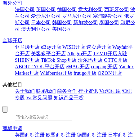
海外公司
法国公司
英国公司
德国公司
意大利公司
西班牙公司
波
兰公司
爱沙尼亚公司
罗马尼亚公司
塞浦路斯公司
俄罗
斯公司
日本公司
韩国公司
新加坡公司
泰国公司
印尼公
司
澳大利亚公司
美国公司
全球开店
亚马逊开店
eBay开店
WISH开店
速卖通开店
Wayfair平
台开店
美客多平台开店
Allegro开店
TEMU开店入驻
SHEIN开店
TikTok Shop开店
沃尔玛开店
OTTO开店
ABOUT YOU平台开店
eMAG开店
coupang开店
Yandex
Market开店
Wildberries开店
fruugo开店
OZON开店
其他栏目
关于我们
联系我们
商务合作
行业资讯
Vat知识库
知识
专题
Vat常见问题
知识产品干货
商标申请
英国
商标注册
欧盟
商标注册
德国
商标注册
日本
商标注