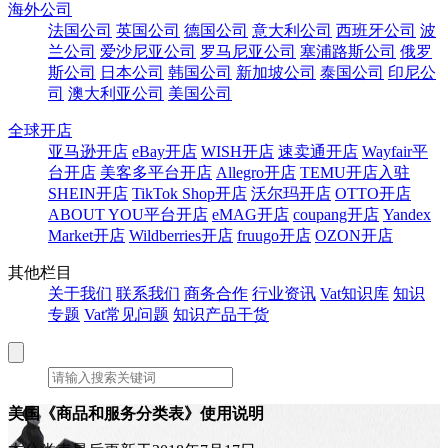
海外公司
法国公司
英国公司
德国公司
意大利公司
西班牙公司
波
兰公司
爱沙尼亚公司
罗马尼亚公司
塞浦路斯公司
俄罗
斯公司
日本公司
韩国公司
新加坡公司
泰国公司
印尼公
司
澳大利亚公司
美国公司
全球开店
亚马逊开店
eBay开店
WISH开店
速卖通开店
Wayfair平
台开店
美客多平台开店
Allegro开店
TEMU开店入驻
SHEIN开店
TikTok Shop开店
沃尔玛开店
OTTO开店
ABOUT YOU平台开店
eMAG开店
coupang开店
Yandex
Market开店
Wildberries开店
fruugo开店
OZON开店
其他栏目
关于我们
联系我们
商务合作
行业资讯
Vat知识库
知识
专题
Vat常见问题
知识产品干货
美国《商品和服务分类表》使用说明