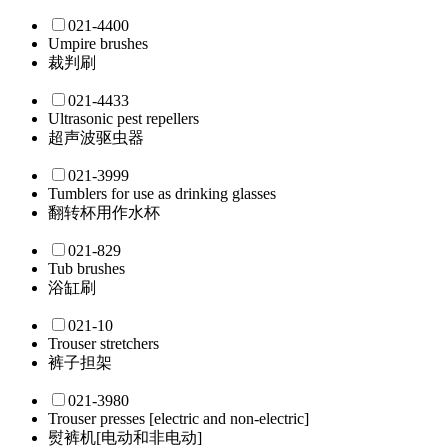
021-4400
Umpire brushes
裁判刷
021-4433
Ultrasonic pest repellers
超声波驱虫器
021-3999
Tumblers for use as drinking glasses
翻转杯用作水杯
021-829
Tub brushes
浴缸刷
021-10
Trouser stretchers
裤子担架
021-3980
Trouser presses [electric and non-electric]
熨裤机[电动和非电动]