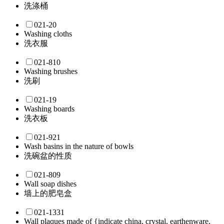
洗涤桶
021-20
Washing cloths
洗衣服
021-810
Washing brushes
洗刷
021-19
Washing boards
洗衣板
021-921
Wash basins in the nature of bowls
洗碗盆的性质
021-809
Wall soap dishes
墙上的肥皂盒
021-1331
Wall plaques made of {indicate china, crystal, earthenware,