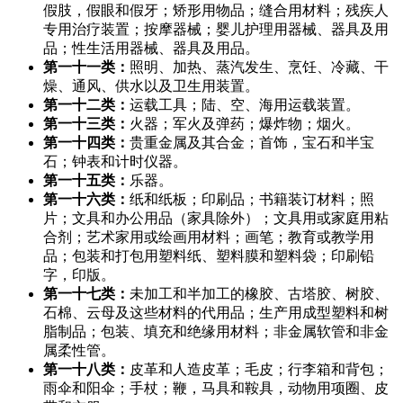
假肢，假眼和假牙；矫形用物品；缝合用材料；残疾人
专用治疗装置；按摩器械；婴儿护理用器械、器具及用
品；性生活用器械、器具及用品。
第一十一类：
照明、加热、蒸汽发生、烹饪、冷藏、干
燥、通风、供水以及卫生用装置。
第一十二类：
运载工具；陆、空、海用运载装置。
第一十三类：
火器；军火及弹药；爆炸物；烟火。
第一十四类：
贵重金属及其合金；首饰，宝石和半宝
石；钟表和计时仪器。
第一十五类：
乐器。
第一十六类：
纸和纸板；印刷品；书籍装订材料；照
片；文具和办公用品（家具除外）；文具用或家庭用粘
合剂；艺术家用或绘画用材料；画笔；教育或教学用
品；包装和打包用塑料纸、塑料膜和塑料袋；印刷铅
字，印版。
第一十七类：
未加工和半加工的橡胶、古塔胶、树胶、
石棉、云母及这些材料的代用品；生产用成型塑料和树
脂制品；包装、填充和绝缘用材料；非金属软管和非金
属柔性管。
第一十八类：
皮革和人造皮革；毛皮；行李箱和背包；
雨伞和阳伞；手杖；鞭，马具和鞍具，动物用项圈、皮