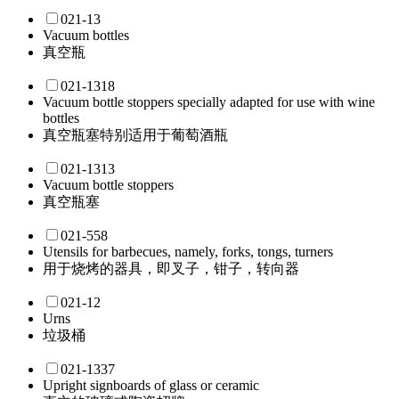
021-13
Vacuum bottles
真空瓶
021-1318
Vacuum bottle stoppers specially adapted for use with wine
bottles
真空瓶塞特别适用于葡萄酒瓶
021-1313
Vacuum bottle stoppers
真空瓶塞
021-558
Utensils for barbecues, namely, forks, tongs, turners
用于烧烤的器具，即叉子，钳子，转向器
021-12
Urns
垃圾桶
021-1337
Upright signboards of glass or ceramic