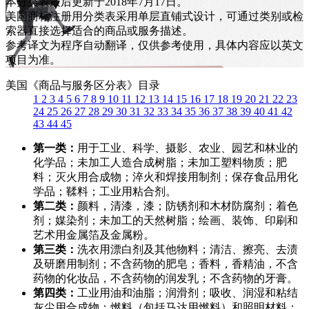
本分类表最后更新于2018年7月17日。
美国商标注册用分类表采用单层直铺式设计，可通过类别或检
索器直接选择适合的商品或服务描述。
参考译文为程序自动翻译，仅供参考使用，具体内容应以英文
项目为准。
美国《商品与服务区分表》目录
1
2
3
4
5
6
7
8
9
10
11
12
13
14
15
16
17
18
19
20
21
22
23
24
25
26
27
28
29
30
31
32
33
34
35
36
37
38
39
40
41
42
43
44
45
第一类：
用于工业、科学、摄影、农业、园艺和林业的
化学品；未加工人造合成树脂；未加工塑料物质；肥
料；灭火用合成物；淬火和焊接用制剂；保存食品用化
学品；鞣料；工业用粘合剂。
第二类：
颜料，清漆，漆；防锈剂和木材防腐剂；着色
剂；媒染剂；未加工的天然树脂；绘画、装饰、印刷和
艺术用金属箔及金属粉。
第三类：
洗衣用漂白剂及其他物料；清洁、擦亮、去渍
及研磨用制剂；不含药物的肥皂；香料，香精油，不含
药物的化妆品，不含药物的润发乳；不含药物的牙膏。
第四类：
工业用油和油脂；润滑剂；吸收、润湿和粘结
灰尘用合成物；燃料（包括马达用燃料）和照明材料；