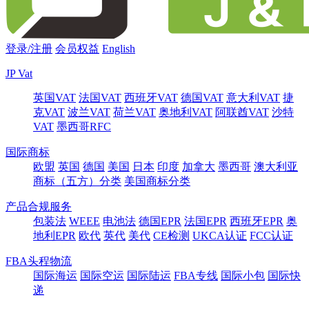
登录/注册
会员权益
English
JP Vat
英国VAT
法国VAT
西班牙VAT
德国VAT
意大利VAT
捷
克VAT
波兰VAT
荷兰VAT
奥地利VAT
阿联酋VAT
沙特
VAT
墨西哥RFC
国际商标
欧盟
英国
德国
美国
日本
印度
加拿大
墨西哥
澳大利亚
商标（五方）分类
美国商标分类
产品合规服务
包装法
WEEE
电池法
德国EPR
法国EPR
西班牙EPR
奥
地利EPR
欧代
英代
美代
CE检测
UKCA认证
FCC认证
FBA头程物流
国际海运
国际空运
国际陆运
FBA专线
国际小包
国际快
递