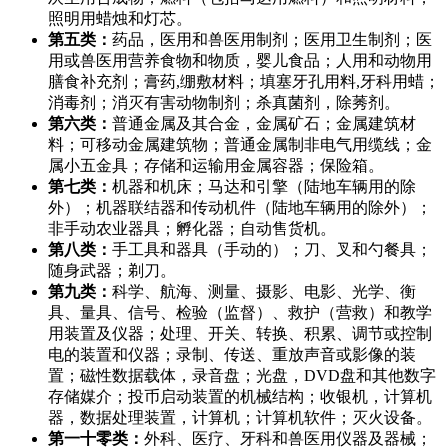
照明用蜡烛和灯芯。
第五类：
药品，医用和兽医用制剂；医用卫生制剂；医
用或兽医用营养食物和物质，婴儿食品；人用和动物用
膳食补充剂；膏药,绷敷材料；填塞牙孔用料,牙科用蜡；
消毒剂；消灭有害动物制剂；杀真菌剂，除莠剂。
第六类：
普通金属及其合金，金属矿石；金属建筑材
料；可移动金属建筑物；普通金属制非电气用缆线；金
属小五金具；存储和运输用金属容器；保险箱。
第七类：
机器和机床；马达和引擎（陆地车辆用的除
外）；机器联结器和传动机件（陆地车辆用的除外）；
非手动农业器具；孵化器；自动售货机。
第八类：
手工具和器具（手动的）；刀、叉和勺餐具；
随身武器；剃刀。
第九类：
科学、航海、测量、摄影、电影、光学、衡
具、量具、信号、检验（监督）、救护（营救）和教学
用装置及仪器；处理、开关、转换、积累、调节或控制
电的装置和仪器；录制、传送、重放声音或影像的装
置；磁性数据载体，录音盘；光盘，DVD盘和其他数字
存储媒介；投币启动装置的机械结构；收银机，计算机
器，数据处理装置，计算机；计算机软件；灭火设备。
第一十零类：
外科、医疗、牙科和兽医用仪器及器械；