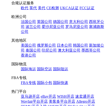
合规认证服务
欧代
英代
美代
CE检测
UKCA认证
FCC认证
欧洲公司
法国公司
英国公司
德国公司
意大利公司
西班牙公
司
波兰公司
爱沙尼亚公司
罗马尼亚公司
塞浦路斯
公司
其他地区
美国公司
俄罗斯公司
日本公司
韩国公司
新加坡公
司
泰国公司
印尼公司
澳大利亚公司
墨西哥公司
香港公司
国际物流
国际海运
国际空运
国际陆运
FBA专线
FBA专线
国际小包
国际快递
热门平台
亚马逊开店
eBay开店
WISH开店
速卖通开店
Wayfair平台开店
美客多平台开店
Allegro开店