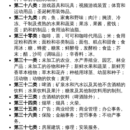
第二十八类：
游戏器具和玩具；视频游戏装置；体育和
运动用品；圣诞树用装饰品。
第二十九类：
肉，鱼，家禽和野味；肉汁；腌渍、冷
冻、干制及煮熟的水果和蔬菜；果冻，果酱，蜜饯；
蛋；奶和奶制品；食用油和油脂。
第三十零类：
咖啡，茶，可可和咖啡代用品；米；食用
淀粉和西米；面粉和谷类制品；面包、糕点和甜食；食
用冰；糖，蜂蜜，糖浆；鲜酵母，发酵粉；食盐；芥
末；醋，沙司（调味品）；辛香料；冰。
第三十一类：
未加工的农业、水产养殖业、园艺、林业
产品；未加工的谷物和种子；新鲜水果和蔬菜，新鲜芳
香草本植物；草木和花卉；种植用球茎、幼苗和种子；
活动物；动物的饮食；麦芽。
第三十二类：
啤酒；矿泉水和汽水以及其他不含酒精的
饮料；水果饮料及果汁；糖浆及其他制饮料用的制剂。
第三十三类：
含酒精的饮料（啤酒除外）。
第三十四类：
烟草；烟具；火柴。
第三十五类：
广告；商业经营；商业管理；办公事务。
第三十六类：
保险；金融事务；货币事务；不动产事
务。
第三十七类：
房屋建筑；修理；安装服务。