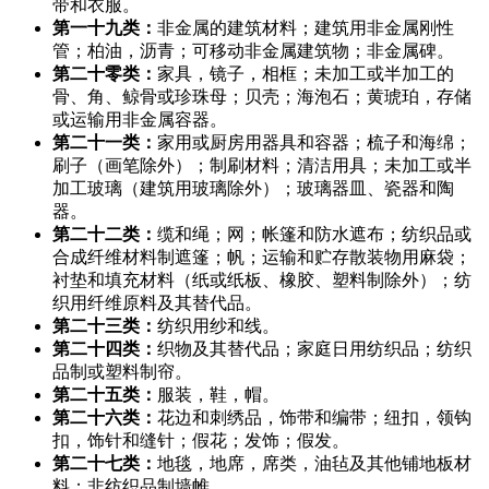
带和衣服。
第一十九类：
非金属的建筑材料；建筑用非金属刚性
管；柏油，沥青；可移动非金属建筑物；非金属碑。
第二十零类：
家具，镜子，相框；未加工或半加工的
骨、角、鲸骨或珍珠母；贝壳；海泡石；黄琥珀，存储
或运输用非金属容器。
第二十一类：
家用或厨房用器具和容器；梳子和海绵；
刷子（画笔除外）；制刷材料；清洁用具；未加工或半
加工玻璃（建筑用玻璃除外）；玻璃器皿、瓷器和陶
器。
第二十二类：
缆和绳；网；帐篷和防水遮布；纺织品或
合成纤维材料制遮篷；帆；运输和贮存散装物用麻袋；
衬垫和填充材料（纸或纸板、橡胶、塑料制除外）；纺
织用纤维原料及其替代品。
第二十三类：
纺织用纱和线。
第二十四类：
织物及其替代品；家庭日用纺织品；纺织
品制或塑料制帘。
第二十五类：
服装，鞋，帽。
第二十六类：
花边和刺绣品，饰带和编带；纽扣，领钩
扣，饰针和缝针；假花；发饰；假发。
第二十七类：
地毯，地席，席类，油毡及其他铺地板材
料；非纺织品制墙帷。