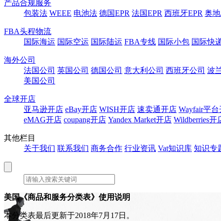
产品合规服务
包装法
WEEE
电池法
德国EPR
法国EPR
西班牙EPR
奥地
FBA头程物流
国际海运
国际空运
国际陆运
FBA专线
国际小包
国际快
海外公司
法国公司
英国公司
德国公司
意大利公司
西班牙公司
波
美国公司
全球开店
亚马逊开店
eBay开店
WISH开店
速卖通开店
Wayfair平
eMAG开店
coupang开店
Yandex Market开店
Wildberries开
其他栏目
关于我们
联系我们
商务合作
行业资讯
Vat知识库
知识专
美国《商品和服务分类表》使用说明
本分类表最后更新于2018年7月17日。