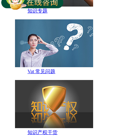
知识专题
Vat 常见问题
知识产权干货