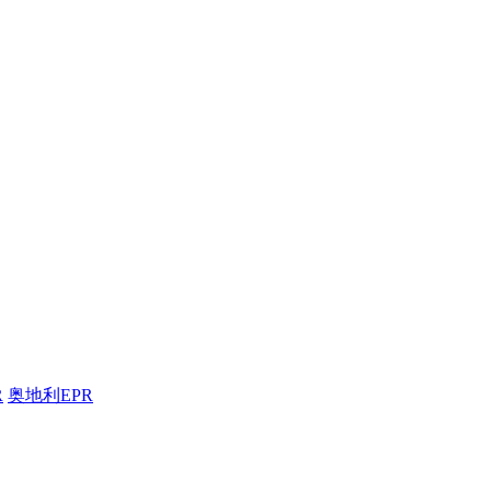
R
奥地利EPR