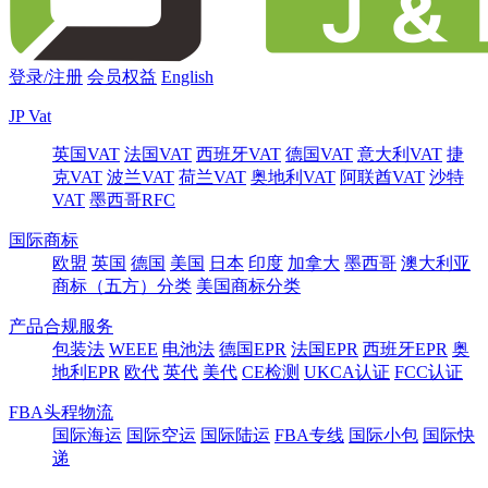
登录/注册
会员权益
English
JP Vat
英国VAT
法国VAT
西班牙VAT
德国VAT
意大利VAT
捷
克VAT
波兰VAT
荷兰VAT
奥地利VAT
阿联酋VAT
沙特
VAT
墨西哥RFC
国际商标
欧盟
英国
德国
美国
日本
印度
加拿大
墨西哥
澳大利亚
商标（五方）分类
美国商标分类
产品合规服务
包装法
WEEE
电池法
德国EPR
法国EPR
西班牙EPR
奥
地利EPR
欧代
英代
美代
CE检测
UKCA认证
FCC认证
FBA头程物流
国际海运
国际空运
国际陆运
FBA专线
国际小包
国际快
递