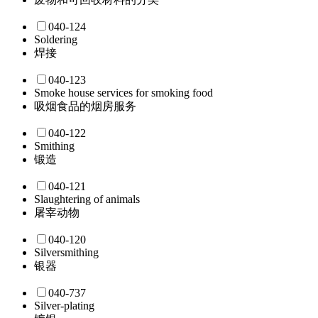
040-124
Soldering
焊接
040-123
Smoke house services for smoking food
吸烟食品的烟房服务
040-122
Smithing
锻造
040-121
Slaughtering of animals
屠宰动物
040-120
Silversmithing
银器
040-737
Silver-plating