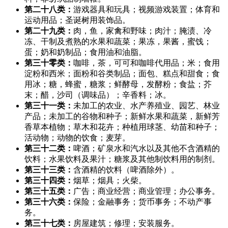
第二十八类：
游戏器具和玩具；视频游戏装置；体育和
运动用品；圣诞树用装饰品。
第二十九类：
肉，鱼，家禽和野味；肉汁；腌渍、冷
冻、干制及煮熟的水果和蔬菜；果冻，果酱，蜜饯；
蛋；奶和奶制品；食用油和油脂。
第三十零类：
咖啡，茶，可可和咖啡代用品；米；食用
淀粉和西米；面粉和谷类制品；面包、糕点和甜食；食
用冰；糖，蜂蜜，糖浆；鲜酵母，发酵粉；食盐；芥
末；醋，沙司（调味品）；辛香料；冰。
第三十一类：
未加工的农业、水产养殖业、园艺、林业
产品；未加工的谷物和种子；新鲜水果和蔬菜，新鲜芳
香草本植物；草木和花卉；种植用球茎、幼苗和种子；
活动物；动物的饮食；麦芽。
第三十二类：
啤酒；矿泉水和汽水以及其他不含酒精的
饮料；水果饮料及果汁；糖浆及其他制饮料用的制剂。
第三十三类：
含酒精的饮料（啤酒除外）。
第三十四类：
烟草；烟具；火柴。
第三十五类：
广告；商业经营；商业管理；办公事务。
第三十六类：
保险；金融事务；货币事务；不动产事
务。
第三十七类：
房屋建筑；修理；安装服务。