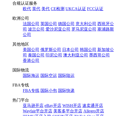
合规认证服务
欧代
英代
美代
CE检测
UKCA认证
FCC认证
欧洲公司
法国公司
英国公司
德国公司
意大利公司
西班牙公
司
波兰公司
爱沙尼亚公司
罗马尼亚公司
塞浦路斯
公司
其他地区
美国公司
俄罗斯公司
日本公司
韩国公司
新加坡公
司
泰国公司
印尼公司
澳大利亚公司
墨西哥公司
香港公司
国际物流
国际海运
国际空运
国际陆运
FBA专线
FBA专线
国际小包
国际快递
热门平台
亚马逊开店
eBay开店
WISH开店
速卖通开店
Wayfair平台开店
美客多平台开店
Allegro开店