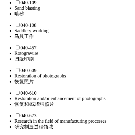
040-109
Sand blasting
喷砂
040-108
Saddlery working
马具工作
040-457
Rotogravure
凹版印刷
040-609
Restoration of photographs
恢复照片
040-610
Restoration and/or enhancement of photographs
恢复和/或增强照片
040-673
Research in the field of manufacturing processes
研究制造过程领域