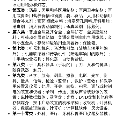
照明用蜡烛和灯芯。
第五类：
药品，医用和兽医用制剂；医用卫生制剂；医
用或兽医用营养食物和物质，婴儿食品；人用和动物用
膳食补充剂；膏药,绷敷材料；填塞牙孔用料,牙科用蜡；
消毒剂；消灭有害动物制剂；杀真菌剂，除莠剂。
第六类：
普通金属及其合金，金属矿石；金属建筑材
料；可移动金属建筑物；普通金属制非电气用缆线；金
属小五金具；存储和运输用金属容器；保险箱。
第七类：
机器和机床；马达和引擎（陆地车辆用的除
外）；机器联结器和传动机件（陆地车辆用的除外）；
非手动农业器具；孵化器；自动售货机。
第八类：
手工具和器具（手动的）；刀、叉和勺餐具；
随身武器；剃刀。
第九类：
科学、航海、测量、摄影、电影、光学、衡
具、量具、信号、检验（监督）、救护（营救）和教学
用装置及仪器；处理、开关、转换、积累、调节或控制
电的装置和仪器；录制、传送、重放声音或影像的装
置；磁性数据载体，录音盘；光盘，DVD盘和其他数字
存储媒介；投币启动装置的机械结构；收银机，计算机
器，数据处理装置，计算机；计算机软件；灭火设备。
第一十零类：
外科、医疗、牙科和兽医用仪器及器械；