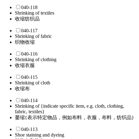
040-118
Shrinking of textiles
收缩纺织品
040-117
Shrinking of fabric
织物收缩
040-116
Shrinking of clothing
收缩衣服
040-115
Shrinking of cloth
收缩布
040-114
Shrinking of {indicate specific item, e.g. cloth, clothing,
fabric, textiles}
萎缩{表示特定物品，例如布料，衣服，布料，纺织品}
040-113
Shoe staining and dyeing