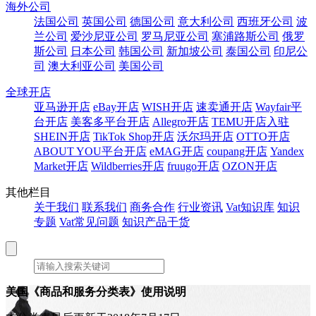
海外公司
法国公司
英国公司
德国公司
意大利公司
西班牙公司
波
兰公司
爱沙尼亚公司
罗马尼亚公司
塞浦路斯公司
俄罗
斯公司
日本公司
韩国公司
新加坡公司
泰国公司
印尼公
司
澳大利亚公司
美国公司
全球开店
亚马逊开店
eBay开店
WISH开店
速卖通开店
Wayfair平
台开店
美客多平台开店
Allegro开店
TEMU开店入驻
SHEIN开店
TikTok Shop开店
沃尔玛开店
OTTO开店
ABOUT YOU平台开店
eMAG开店
coupang开店
Yandex
Market开店
Wildberries开店
fruugo开店
OZON开店
其他栏目
关于我们
联系我们
商务合作
行业资讯
Vat知识库
知识
专题
Vat常见问题
知识产品干货
美国《商品和服务分类表》使用说明