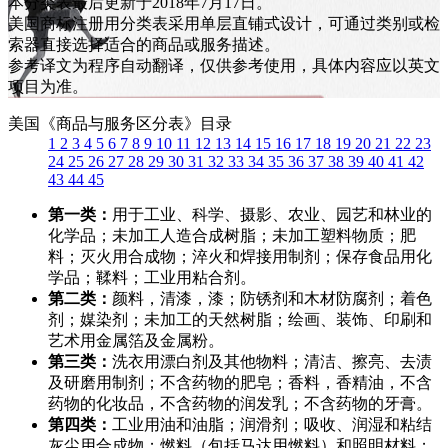
本分类表最后更新于2018年7月17日。
美国商标注册用分类表采用单层直铺式设计，可通过类别或检
索器直接选择适合的商品或服务描述。
参考译文为程序自动翻译，仅供参考使用，具体内容应以英文
项目为准。
美国《商品与服务区分表》目录
1
2
3
4
5
6
7
8
9
10
11
12
13
14
15
16
17
18
19
20
21
22
23
24
25
26
27
28
29
30
31
32
33
34
35
36
37
38
39
40
41
42
43
44
45
第一类：
用于工业、科学、摄影、农业、园艺和林业的
化学品；未加工人造合成树脂；未加工塑料物质；肥
料；灭火用合成物；淬火和焊接用制剂；保存食品用化
学品；鞣料；工业用粘合剂。
第二类：
颜料，清漆，漆；防锈剂和木材防腐剂；着色
剂；媒染剂；未加工的天然树脂；绘画、装饰、印刷和
艺术用金属箔及金属粉。
第三类：
洗衣用漂白剂及其他物料；清洁、擦亮、去渍
及研磨用制剂；不含药物的肥皂；香料，香精油，不含
药物的化妆品，不含药物的润发乳；不含药物的牙膏。
第四类：
工业用油和油脂；润滑剂；吸收、润湿和粘结
灰尘用合成物；燃料（包括马达用燃料）和照明材料；