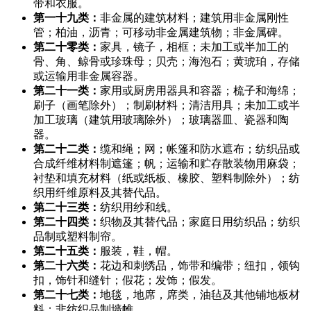
带和衣服。
第一十九类：
非金属的建筑材料；建筑用非金属刚性
管；柏油，沥青；可移动非金属建筑物；非金属碑。
第二十零类：
家具，镜子，相框；未加工或半加工的
骨、角、鲸骨或珍珠母；贝壳；海泡石；黄琥珀，存储
或运输用非金属容器。
第二十一类：
家用或厨房用器具和容器；梳子和海绵；
刷子（画笔除外）；制刷材料；清洁用具；未加工或半
加工玻璃（建筑用玻璃除外）；玻璃器皿、瓷器和陶
器。
第二十二类：
缆和绳；网；帐篷和防水遮布；纺织品或
合成纤维材料制遮篷；帆；运输和贮存散装物用麻袋；
衬垫和填充材料（纸或纸板、橡胶、塑料制除外）；纺
织用纤维原料及其替代品。
第二十三类：
纺织用纱和线。
第二十四类：
织物及其替代品；家庭日用纺织品；纺织
品制或塑料制帘。
第二十五类：
服装，鞋，帽。
第二十六类：
花边和刺绣品，饰带和编带；纽扣，领钩
扣，饰针和缝针；假花；发饰；假发。
第二十七类：
地毯，地席，席类，油毡及其他铺地板材
料；非纺织品制墙帷。