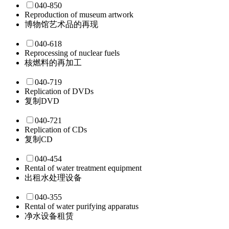
040-850
Reproduction of museum artwork
博物馆艺术品的再现
040-618
Reprocessing of nuclear fuels
核燃料的再加工
040-719
Replication of DVDs
复制DVD
040-721
Replication of CDs
复制CD
040-454
Rental of water treatment equipment
出租水处理设备
040-355
Rental of water purifying apparatus
净水设备租赁