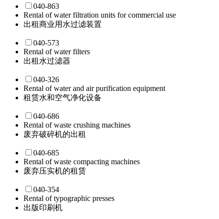
040-863
Rental of water filtration units for commercial use
出租商业用水过滤装置
040-573
Rental of water filters
出租水过滤器
040-326
Rental of water and air purification equipment
租赁水和空气净化设备
040-686
Rental of waste crushing machines
废弃破碎机的出租
040-685
Rental of waste compacting machines
废弃压实机的租赁
040-354
Rental of typographic presses
出版印刷机