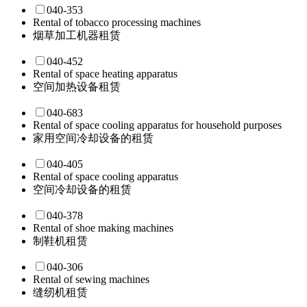
040-353
Rental of tobacco processing machines
烟草加工机器租赁
040-452
Rental of space heating apparatus
空间加热设备租赁
040-683
Rental of space cooling apparatus for household purposes
家用空间冷却设备的租赁
040-405
Rental of space cooling apparatus
空间冷却设备的租赁
040-378
Rental of shoe making machines
制鞋机租赁
040-306
Rental of sewing machines
缝纫机租赁