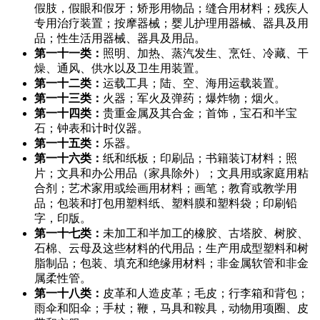
假肢，假眼和假牙；矫形用物品；缝合用材料；残疾人
专用治疗装置；按摩器械；婴儿护理用器械、器具及用
品；性生活用器械、器具及用品。
第一十一类：
照明、加热、蒸汽发生、烹饪、冷藏、干
燥、通风、供水以及卫生用装置。
第一十二类：
运载工具；陆、空、海用运载装置。
第一十三类：
火器；军火及弹药；爆炸物；烟火。
第一十四类：
贵重金属及其合金；首饰，宝石和半宝
石；钟表和计时仪器。
第一十五类：
乐器。
第一十六类：
纸和纸板；印刷品；书籍装订材料；照
片；文具和办公用品（家具除外）；文具用或家庭用粘
合剂；艺术家用或绘画用材料；画笔；教育或教学用
品；包装和打包用塑料纸、塑料膜和塑料袋；印刷铅
字，印版。
第一十七类：
未加工和半加工的橡胶、古塔胶、树胶、
石棉、云母及这些材料的代用品；生产用成型塑料和树
脂制品；包装、填充和绝缘用材料；非金属软管和非金
属柔性管。
第一十八类：
皮革和人造皮革；毛皮；行李箱和背包；
雨伞和阳伞；手杖；鞭，马具和鞍具，动物用项圈、皮