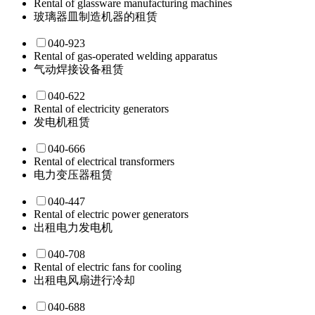
Rental of glassware manufacturing machines
玻璃器皿制造机器的租赁
040-923
Rental of gas-operated welding apparatus
气动焊接设备租赁
040-622
Rental of electricity generators
发电机租赁
040-666
Rental of electrical transformers
电力变压器租赁
040-447
Rental of electric power generators
出租电力发电机
040-708
Rental of electric fans for cooling
出租电风扇进行冷却
040-688