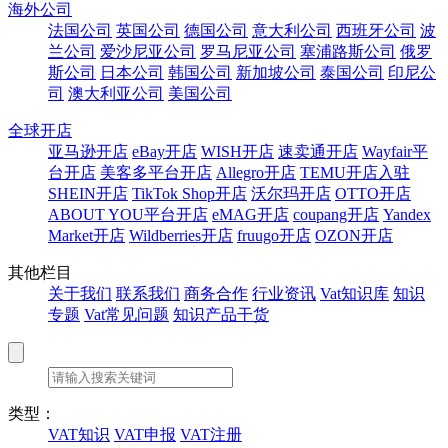
海外公司
法国公司
英国公司
德国公司
意大利公司
西班牙公司
波
兰公司
爱沙尼亚公司
罗马尼亚公司
塞浦路斯公司
俄罗
斯公司
日本公司
韩国公司
新加坡公司
泰国公司
印尼公
司
澳大利亚公司
美国公司
全球开店
亚马逊开店
eBay开店
WISH开店
速卖通开店
Wayfair平
台开店
美客多平台开店
Allegro开店
TEMU开店入驻
SHEIN开店
TikTok Shop开店
沃尔玛开店
OTTO开店
ABOUT YOU平台开店
eMAG开店
coupang开店
Yandex
Market开店
Wildberries开店
fruugo开店
OZON开店
其他栏目
关于我们
联系我们
商务合作
行业资讯
Vat知识库
知识
专题
Vat常见问题
知识产品干货
类型：
VAT知识
VAT申报
VAT注册