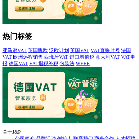
热门标签
亚马逊VAT
英国脱欧
泛欧计划
英国VAT
VAT查账封号
法国
VAT
欧洲远程销售
西班牙VAT
进口增值税
意大利VAT
VAT申
报
德国VAT
VAT退税补税
包装法
WEEE
关于J&P
公司简介
品牌活动
创始人
联系我们
商务合作
人才招聘