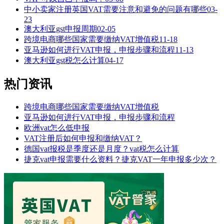
中小卖家注册英国VAT需要注意和避免的问题有哪些
03-
23
澳大利亚gst申报周期
02-05
跨境电商哪些国家需要缴纳VAT增值税
11-18
亚马逊如何进行VAT申报，申报步骤和流程
11-13
澳大利亚gst税怎么计算
04-17
热门资讯
跨境电商哪些国家需要缴纳VAT增值税
亚马逊如何进行VAT申报，申报步骤和流程
欧洲vat怎么低申报
VAT注册后如何申报和缴纳VAT？
德国vat报税是季度还是月度？vat税怎么计算
捷克vat申报需要什么资料？捷克VAT一年申报多少次？