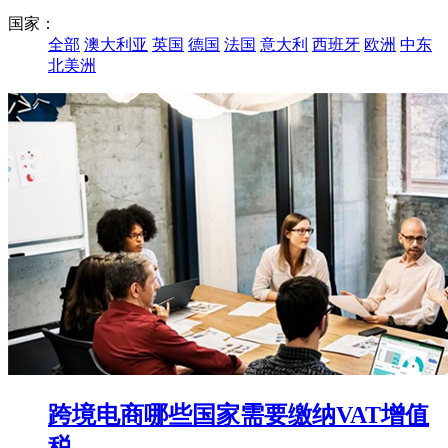
国家：
全部
澳大利亚
英国
德国
法国
意大利
西班牙
欧洲
中东
北美洲
跨境电商哪些国家需要缴纳VAT增值
税