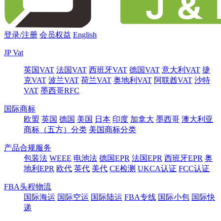
登录/注册
会员权益
English
JP Vat
英国VAT
法国VAT
西班牙VAT
德国VAT
意大利VAT
捷
克VAT
波兰VAT
荷兰VAT
奥地利VAT
阿联酋VAT
沙特
VAT
墨西哥RFC
国际商标
欧盟
英国
德国
美国
日本
印度
加拿大
墨西哥
澳大利亚
商标（五方）分类
美国商标分类
产品合规服务
包装法
WEEE
电池法
德国EPR
法国EPR
西班牙EPR
奥
地利EPR
欧代
英代
美代
CE检测
UKCA认证
FCC认证
FBA头程物流
国际海运
国际空运
国际陆运
FBA专线
国际小包
国际快
递