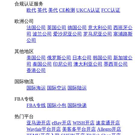
合规认证服务
欧代
英代
美代
CE检测
UKCA认证
FCC认证
欧洲公司
法国公司
英国公司
德国公司
意大利公司
西班牙公
司
波兰公司
爱沙尼亚公司
罗马尼亚公司
塞浦路斯
公司
其他地区
美国公司
俄罗斯公司
日本公司
韩国公司
新加坡公
司
泰国公司
印尼公司
澳大利亚公司
墨西哥公司
香港公司
国际物流
国际海运
国际空运
国际陆运
FBA专线
FBA专线
国际小包
国际快递
热门平台
亚马逊开店
eBay开店
WISH开店
速卖通开店
Wayfair平台开店
美客多平台开店
Allegro开店