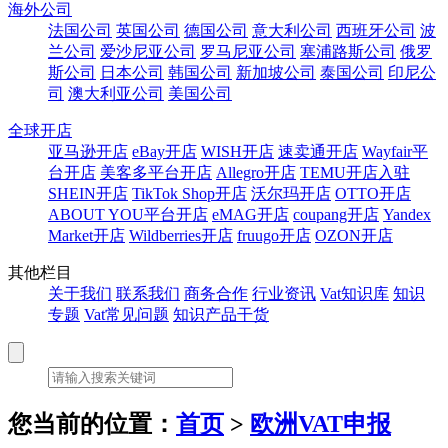
海外公司
法国公司
英国公司
德国公司
意大利公司
西班牙公司
波
兰公司
爱沙尼亚公司
罗马尼亚公司
塞浦路斯公司
俄罗
斯公司
日本公司
韩国公司
新加坡公司
泰国公司
印尼公
司
澳大利亚公司
美国公司
全球开店
亚马逊开店
eBay开店
WISH开店
速卖通开店
Wayfair平
台开店
美客多平台开店
Allegro开店
TEMU开店入驻
SHEIN开店
TikTok Shop开店
沃尔玛开店
OTTO开店
ABOUT YOU平台开店
eMAG开店
coupang开店
Yandex
Market开店
Wildberries开店
fruugo开店
OZON开店
其他栏目
关于我们
联系我们
商务合作
行业资讯
Vat知识库
知识
专题
Vat常见问题
知识产品干货
您当前的位置：
首页
>
欧洲VAT申报