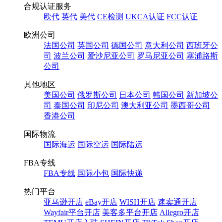
合规认证服务
欧代
英代
美代
CE检测
UKCA认证
FCC认证
欧洲公司
法国公司
英国公司
德国公司
意大利公司
西班牙公
司
波兰公司
爱沙尼亚公司
罗马尼亚公司
塞浦路斯
公司
其他地区
美国公司
俄罗斯公司
日本公司
韩国公司
新加坡公
司
泰国公司
印尼公司
澳大利亚公司
墨西哥公司
香港公司
国际物流
国际海运
国际空运
国际陆运
FBA专线
FBA专线
国际小包
国际快递
热门平台
亚马逊开店
eBay开店
WISH开店
速卖通开店
Wayfair平台开店
美客多平台开店
Allegro开店