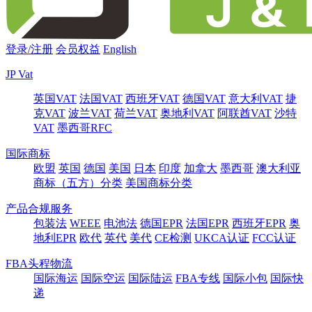
登录/注册
会员权益
English
JP Vat
英国VAT
法国VAT
西班牙VAT
德国VAT
意大利VAT
捷
克VAT
波兰VAT
荷兰VAT
奥地利VAT
阿联酋VAT
沙特
VAT
墨西哥RFC
国际商标
欧盟
英国
德国
美国
日本
印度
加拿大
墨西哥
澳大利亚
商标（五方）分类
美国商标分类
产品合规服务
包装法
WEEE
电池法
德国EPR
法国EPR
西班牙EPR
奥
地利EPR
欧代
英代
美代
CE检测
UKCA认证
FCC认证
FBA头程物流
国际海运
国际空运
国际陆运
FBA专线
国际小包
国际快
递