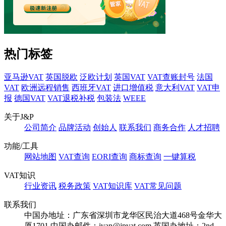
热门标签
亚马逊VAT
英国脱欧
泛欧计划
英国VAT
VAT查账封号
法国
VAT
欧洲远程销售
西班牙VAT
进口增值税
意大利VAT
VAT申
报
德国VAT
VAT退税补税
包装法
WEEE
关于J&P
公司简介
品牌活动
创始人
联系我们
商务合作
人才招聘
功能/工具
网站地图
VAT查询
EORI查询
商标查询
一键算税
VAT知识
行业资讯
税务政策
VAT知识库
VAT常见问题
联系我们
中国办地址：广东省深圳市龙华区民治大道468号金华大
厦1701
中国办邮件：ivan@jpvat.com
英国办地址：2nd