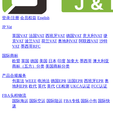
登录/注册
会员权益
English
JP Vat
英国VAT
法国VAT
西班牙VAT
德国VAT
意大利VAT
捷
克VAT
波兰VAT
荷兰VAT
奥地利VAT
阿联酋VAT
沙特
VAT
墨西哥RFC
国际商标
欧盟
英国
德国
美国
日本
印度
加拿大
墨西哥
澳大利亚
商标（五方）分类
美国商标分类
产品合规服务
包装法
WEEE
电池法
德国EPR
法国EPR
西班牙EPR
奥
地利EPR
欧代
英代
美代
CE检测
UKCA认证
FCC认证
FBA头程物流
国际海运
国际空运
国际陆运
FBA专线
国际小包
国际快
递