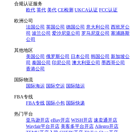
合规认证服务
欧代
英代
美代
CE检测
UKCA认证
FCC认证
欧洲公司
法国公司
英国公司
德国公司
意大利公司
西班牙公
司
波兰公司
爱沙尼亚公司
罗马尼亚公司
塞浦路斯
公司
其他地区
美国公司
俄罗斯公司
日本公司
韩国公司
新加坡公
司
泰国公司
印尼公司
澳大利亚公司
墨西哥公司
香港公司
国际物流
国际海运
国际空运
国际陆运
FBA专线
FBA专线
国际小包
国际快递
热门平台
亚马逊开店
eBay开店
WISH开店
速卖通开店
Wayfair平台开店
美客多平台开店
Allegro开店