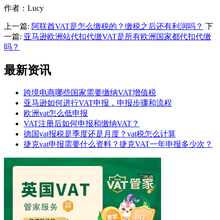
作者：Lucy
上一篇:
阿联酋VAT是怎么缴税的？缴税之后还有利润吗？
下
一篇:
亚马逊欧洲站代扣代缴VAT是所有欧洲国家都代扣代缴
吗？
最新资讯
跨境电商哪些国家需要缴纳VAT增值税
亚马逊如何进行VAT申报，申报步骤和流程
欧洲vat怎么低申报
VAT注册后如何申报和缴纳VAT？
德国vat报税是季度还是月度？vat税怎么计算
捷克vat申报需要什么资料？捷克VAT一年申报多少次？