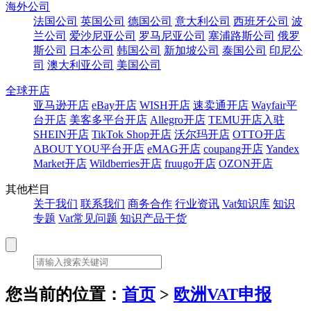
海外公司
法国公司
英国公司
德国公司
意大利公司
西班牙公司
波
兰公司
爱沙尼亚公司
罗马尼亚公司
塞浦路斯公司
俄罗
斯公司
日本公司
韩国公司
新加坡公司
泰国公司
印尼公
司
澳大利亚公司
美国公司
全球开店
亚马逊开店
eBay开店
WISH开店
速卖通开店
Wayfair平
台开店
美客多平台开店
Allegro开店
TEMU开店入驻
SHEIN开店
TikTok Shop开店
沃尔玛开店
OTTO开店
ABOUT YOU平台开店
eMAG开店
coupang开店
Yandex
Market开店
Wildberries开店
fruugo开店
OZON开店
其他栏目
关于我们
联系我们
商务合作
行业资讯
Vat知识库
知识
专题
Vat常见问题
知识产品干货
您当前的位置：
首页
>
欧洲VAT申报