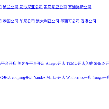
司
波兰公司
爱沙尼亚公司
罗马尼亚公司
塞浦路斯公司
司
泰国公司
印尼公司
澳大利亚公司
墨西哥公司
香港公司
air平台开店
美客多平台开店
Allegro开店
TEMU开店入驻
SHEIN
AG开店
coupang开店
Yandex Market开店
Wildberries开店
fruugo开