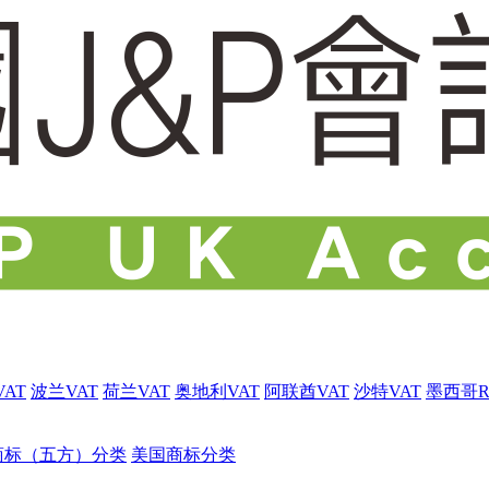
AT
波兰VAT
荷兰VAT
奥地利VAT
阿联酋VAT
沙特VAT
墨西哥R
商标（五方）分类
美国商标分类