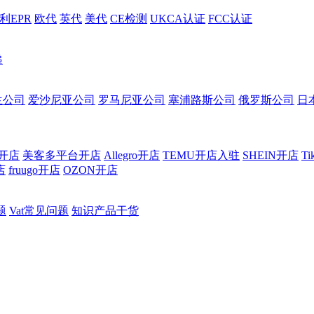
利EPR
欧代
英代
美代
CE检测
UKCA认证
FCC认证
递
兰公司
爱沙尼亚公司
罗马尼亚公司
塞浦路斯公司
俄罗斯公司
日
台开店
美客多平台开店
Allegro开店
TEMU开店入驻
SHEIN开店
Ti
店
fruugo开店
OZON开店
题
Vat常见问题
知识产品干货