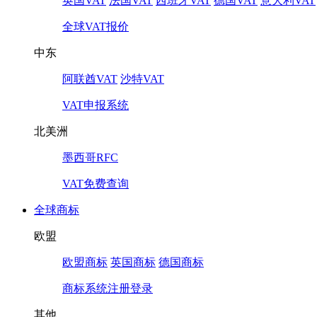
英国VAT
法国VAT
西班牙VAT
德国VAT
意大利VAT
全球VAT报价
中东
阿联酋VAT
沙特VAT
VAT申报系统
北美洲
墨西哥RFC
VAT免费查询
全球商标
欧盟
欧盟商标
英国商标
德国商标
商标系统注册登录
其他