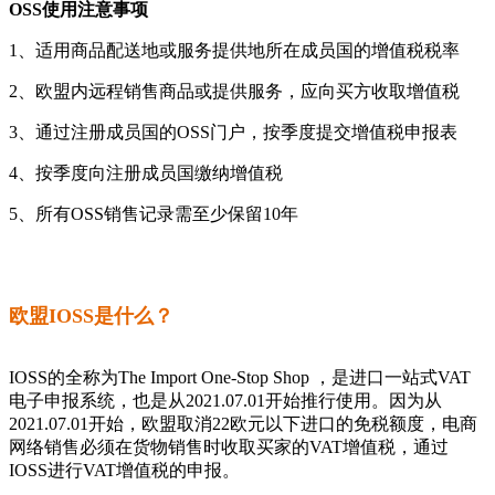
OSS使用注意事项
1、适用商品配送地或服务提供地所在成员国的增值税税率
2、欧盟内远程销售商品或提供服务，应向买方收取增值税
3、通过注册成员国的OSS门户，按季度提交增值税申报表
4、按季度向注册成员国缴纳增值税
5、所有OSS销售记录需至少保留10年
欧盟IOSS是什么？
IOSS的全称为The Import One-Stop Shop ，是进口一站式VAT
电子申报系统，也是从2021.07.01开始推行使用。因为从
2021.07.01开始，欧盟取消22欧元以下进口的免税额度，电商
网络销售必须在货物销售时收取买家的VAT增值税，通过
IOSS进行VAT增值税的申报。