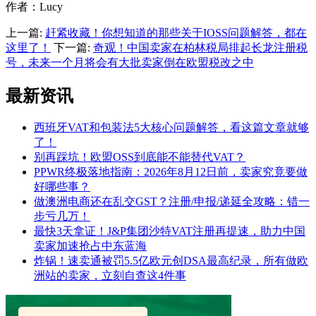
作者：Lucy
上一篇:
赶紧收藏！你想知道的那些关于IOSS问题解答，都在
这里了！
下一篇:
奇观！中国卖家在柏林税局排起长龙注册税
号，未来一个月将会有大批卖家倒在欧盟税改之中
最新资讯
西班牙VAT和包装法5大核心问题解答，看这篇文章就够
了！
别再踩坑！欧盟OSS到底能不能替代VAT？
PPWR终极落地指南：2026年8月12日前，卖家究竟要做
好哪些事？
做澳洲电商还在乱交GST？注册/申报/递延全攻略：错一
步亏几万！
最快3天拿证！J&P集团沙特VAT注册再提速，助力中国
卖家加速抢占中东蓝海
炸锅！速卖通被罚5.5亿欧元创DSA最高纪录，所有做欧
洲站的卖家，立刻自查这4件事