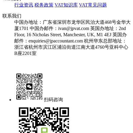
行业资讯
税务政策
VAT知识库
VAT常见问题
联系我们
中国办地址：广东省深圳市龙华区民治大道468号金华大
厦1701
中国办邮件：ivan@jpvat.com
英国办地址：2nd
Floor, 16 Nicholas Street, Manchester, UK, M1 4EJ
英国办
邮件：enquiries@jpaccountant.com
杭州华东总部地址：
浙江省杭州市滨江区浦沿街道江南大道4760号亚科中心
B座2201室
扫码咨询