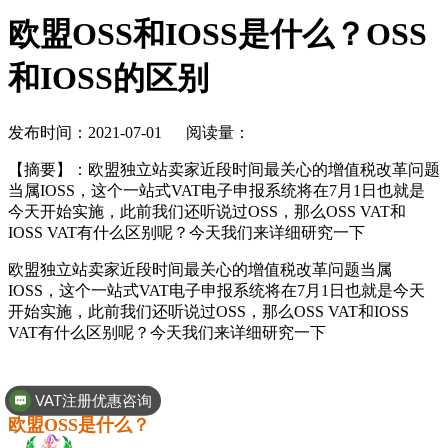
欧盟OSS和IOSS是什么？OSS
和IOSS的区别
发布时间：2021-07-01 阅读量：
【摘要】
：欧盟独立站卖家近段时间最关心的增值税改革问题
当属IOSS，这个一站式VAT电子申报系统将在7月1日也就是
今天开始实施，此前我们还听说过OSS，那么OSS VAT和
IOSS VAT有什么区别呢？今天我们来详细研究一下
欧盟独立站卖家近段时间最关心的增值税改革问题当属
IOSS，这个一站式VAT电子申报系统将在7月1日也就是今天
开始实施，此前我们还听说过OSS，那么OSS VAT和IOSS
VAT有什么区别呢？今天我们来详细研究一下
VAT注册优惠咨询
欧盟OSS是什么？