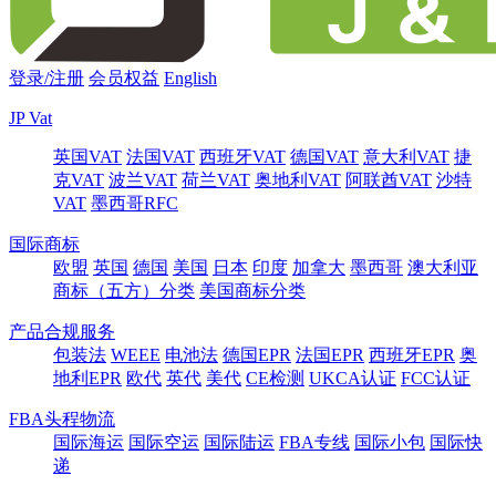
登录/注册
会员权益
English
JP Vat
英国VAT
法国VAT
西班牙VAT
德国VAT
意大利VAT
捷
克VAT
波兰VAT
荷兰VAT
奥地利VAT
阿联酋VAT
沙特
VAT
墨西哥RFC
国际商标
欧盟
英国
德国
美国
日本
印度
加拿大
墨西哥
澳大利亚
商标（五方）分类
美国商标分类
产品合规服务
包装法
WEEE
电池法
德国EPR
法国EPR
西班牙EPR
奥
地利EPR
欧代
英代
美代
CE检测
UKCA认证
FCC认证
FBA头程物流
国际海运
国际空运
国际陆运
FBA专线
国际小包
国际快
递