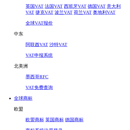
英国VAT
法国VAT
西班牙VAT
德国VAT
意大利
VAT
捷克VAT
波兰VAT
荷兰VAT
奥地利VAT
全球VAT报价
中东
阿联酋VAT
沙特VAT
VAT申报系统
北美洲
墨西哥RFC
VAT免费查询
全球商标
欧盟
欧盟商标
英国商标
德国商标