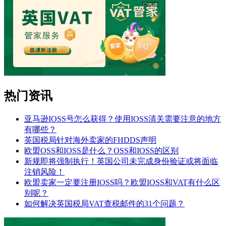
热门资讯
亚马逊IOSS号怎么获得？使用IOSS清关需要注意的地方
有哪些？
英国税局针对海外卖家的FHDDS声明
欧盟OSS和IOSS是什么？OSS和IOSS的区别
新规即将强制执行！英国公司未完成身份验证或将面临
注销风险！
欧盟卖家一定要注册IOSS吗？欧盟IOSS和VAT有什么区
别呢？
如何解决英国税局VAT查税邮件的31个问题？