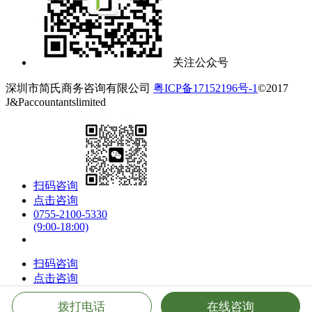
关注公众号
深圳市简氏商务咨询有限公司
粤ICP备17152196号-1
©2017
J&Paccountantslimited
扫码咨询
点击咨询
0755-2100-5330
(9:00-18:00)
扫码咨询
点击咨询
联系电话
拨打电话
在线咨询
返回顶部