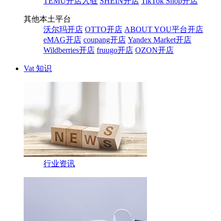
TEMU开店入驻
SHEIN开店
TikTok Shop开店
其他本土平台
沃尔玛开店
OTTO开店
ABOUT YOU平台开店
eMAG开店
coupang开店
Yandex Market开店
Wildberries开店
fruugo开店
OZON开店
Vat 知识
行业资讯