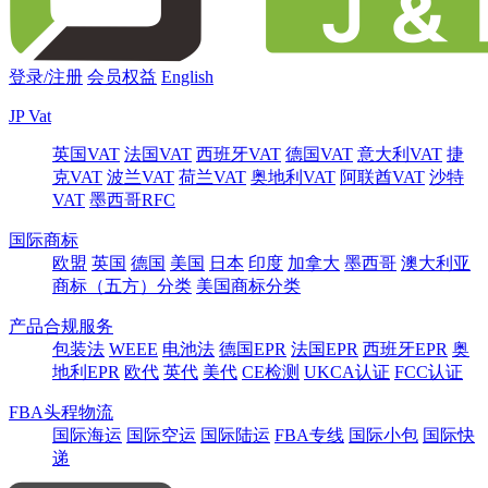
登录/注册
会员权益
English
JP Vat
英国VAT
法国VAT
西班牙VAT
德国VAT
意大利VAT
捷
克VAT
波兰VAT
荷兰VAT
奥地利VAT
阿联酋VAT
沙特
VAT
墨西哥RFC
国际商标
欧盟
英国
德国
美国
日本
印度
加拿大
墨西哥
澳大利亚
商标（五方）分类
美国商标分类
产品合规服务
包装法
WEEE
电池法
德国EPR
法国EPR
西班牙EPR
奥
地利EPR
欧代
英代
美代
CE检测
UKCA认证
FCC认证
FBA头程物流
国际海运
国际空运
国际陆运
FBA专线
国际小包
国际快
递