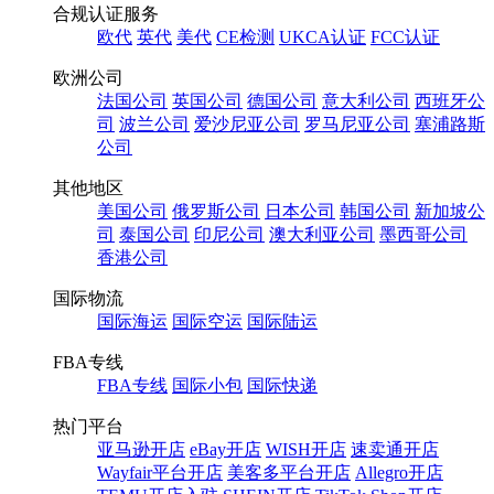
合规认证服务
欧代
英代
美代
CE检测
UKCA认证
FCC认证
欧洲公司
法国公司
英国公司
德国公司
意大利公司
西班牙公
司
波兰公司
爱沙尼亚公司
罗马尼亚公司
塞浦路斯
公司
其他地区
美国公司
俄罗斯公司
日本公司
韩国公司
新加坡公
司
泰国公司
印尼公司
澳大利亚公司
墨西哥公司
香港公司
国际物流
国际海运
国际空运
国际陆运
FBA专线
FBA专线
国际小包
国际快递
热门平台
亚马逊开店
eBay开店
WISH开店
速卖通开店
Wayfair平台开店
美客多平台开店
Allegro开店