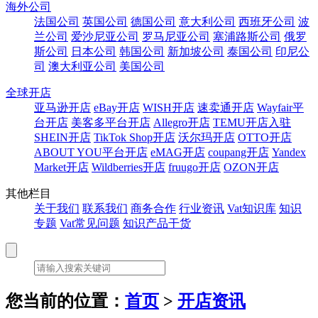
海外公司
法国公司
英国公司
德国公司
意大利公司
西班牙公司
波
兰公司
爱沙尼亚公司
罗马尼亚公司
塞浦路斯公司
俄罗
斯公司
日本公司
韩国公司
新加坡公司
泰国公司
印尼公
司
澳大利亚公司
美国公司
全球开店
亚马逊开店
eBay开店
WISH开店
速卖通开店
Wayfair平
台开店
美客多平台开店
Allegro开店
TEMU开店入驻
SHEIN开店
TikTok Shop开店
沃尔玛开店
OTTO开店
ABOUT YOU平台开店
eMAG开店
coupang开店
Yandex
Market开店
Wildberries开店
fruugo开店
OZON开店
其他栏目
关于我们
联系我们
商务合作
行业资讯
Vat知识库
知识
专题
Vat常见问题
知识产品干货
您当前的位置：
首页
>
开店资讯