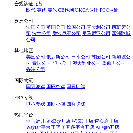
合规认证服务
欧代
英代
美代
CE检测
UKCA认证
FCC认证
欧洲公司
法国公司
英国公司
德国公司
意大利公司
西班牙公
司
波兰公司
爱沙尼亚公司
罗马尼亚公司
塞浦路斯
公司
其他地区
美国公司
俄罗斯公司
日本公司
韩国公司
新加坡公
司
泰国公司
印尼公司
澳大利亚公司
墨西哥公司
香港公司
国际物流
国际海运
国际空运
国际陆运
FBA专线
FBA专线
国际小包
国际快递
热门平台
亚马逊开店
eBay开店
WISH开店
速卖通开店
Wayfair平台开店
美客多平台开店
Allegro开店