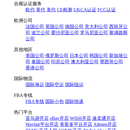
合规认证服务
欧代
英代
美代
CE检测
UKCA认证
FCC认证
欧洲公司
法国公司
英国公司
德国公司
意大利公司
西班牙公
司
波兰公司
爱沙尼亚公司
罗马尼亚公司
塞浦路斯
公司
其他地区
美国公司
俄罗斯公司
日本公司
韩国公司
新加坡公
司
泰国公司
印尼公司
澳大利亚公司
墨西哥公司
香港公司
国际物流
国际海运
国际空运
国际陆运
FBA专线
FBA专线
国际小包
国际快递
热门平台
亚马逊开店
eBay开店
WISH开店
速卖通开店
Wayfair平台开店
美客多平台开店
Allegro开店