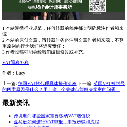
1.本站遵循行业规范，任何转载的稿件都会明确标注作者和来
源；
2.本站的原创文章，请转载时务必注明文章作者和来源，不尊
重原创的行为我们将追究责任；
3.作者投稿可能会经我们编辑修改或补充。
VAT退税补税
作者：Lucy
上一篇:
德国VAT转代理具体操作流程
下一篇:
英国VAT被封号
的四类原因是什么？用上这十个关键点能解决卖家的问题！
最新资讯
跨境电商哪些国家需要缴纳VAT增值税
亚马逊如何进行VAT申报，申报步骤和流程