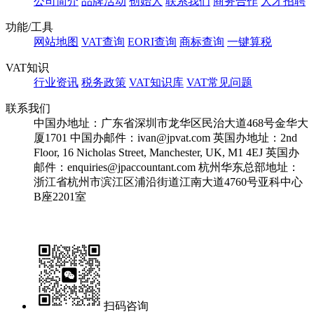
公司简介
品牌活动
创始人
联系我们
商务合作
人才招聘
功能/工具
网站地图
VAT查询
EORI查询
商标查询
一键算税
VAT知识
行业资讯
税务政策
VAT知识库
VAT常见问题
联系我们
中国办地址：广东省深圳市龙华区民治大道468号金华大
厦1701
中国办邮件：ivan@jpvat.com
英国办地址：2nd
Floor, 16 Nicholas Street, Manchester, UK, M1 4EJ
英国办
邮件：enquiries@jpaccountant.com
杭州华东总部地址：
浙江省杭州市滨江区浦沿街道江南大道4760号亚科中心
B座2201室
扫码咨询