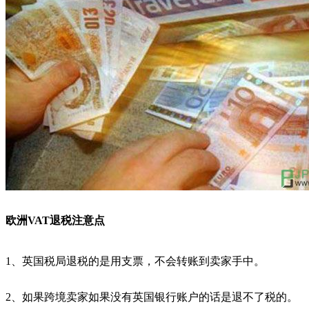
欧洲VAT退
税注意点
1、英国税
局退
税的是用支票，不会转账到卖家手中。
2、如果跨境卖家如果没有英国银行账户的话是退不了税的。