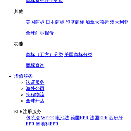
商标系统注册登录
其他
美国商标
日本商标
印度商标
加拿大商标
澳大利亚
全球商标报价
功能
商标（五方）分类
美国商标分类
商标查询
增值服务
认证服务
海外公司
头程物流
全球开店
EPR注册服务
包装法
WEEE
电池法
德国EPR
法国EPR
西班牙
EPR
奥地利EPR