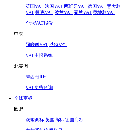
英国VAT
法国VAT
西班牙VAT
德国VAT
意大利
VAT
捷克VAT
波兰VAT
荷兰VAT
奥地利VAT
全球VAT报价
中东
阿联酋VAT
沙特VAT
VAT申报系统
北美洲
墨西哥RFC
VAT免费查询
全球商标
欧盟
欧盟商标
英国商标
德国商标