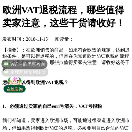
欧洲VAT退税流程，哪些值得
卖家注意，这些干货请收好！
发布时间：2018-11-15 阅读量：
【摘要】
：在欧洲销售的商品，如果符合欧盟的规定，达到退
税条件，是可以得退税的，但是在你知道欧洲VAT退税的流程
吗，在退税的过程中，那些点值得卖家去注意，请收好这份干
全球商标专利注册
货
怎样
才可以得到欧洲VAT退税？
1、必须
通过卖家的
自己eori号清关，VAT号报税
我们都知道，卖家进入欧
洲市场，可能通过很渠道进入欧洲市
场，但如果想得到欧洲VAT的退税，必须要用自己合法的VAT