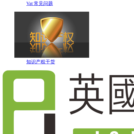
Vat 常见问题
知识产权干货