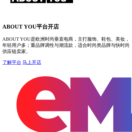
ABOUT YOU平台开店
ABOUT YOU是欧洲时尚垂直电商，主打服饰、鞋包、美妆，
年轻用户多；重品牌调性与潮流款，适合时尚类品牌与快时尚
供应链卖家。
了解平台
马上开店