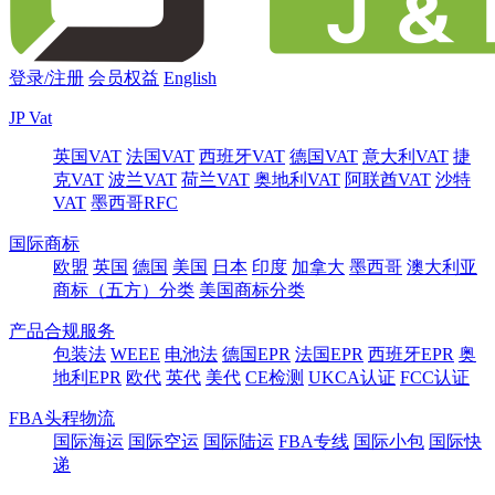
登录/注册
会员权益
English
JP Vat
英国VAT
法国VAT
西班牙VAT
德国VAT
意大利VAT
捷
克VAT
波兰VAT
荷兰VAT
奥地利VAT
阿联酋VAT
沙特
VAT
墨西哥RFC
国际商标
欧盟
英国
德国
美国
日本
印度
加拿大
墨西哥
澳大利亚
商标（五方）分类
美国商标分类
产品合规服务
包装法
WEEE
电池法
德国EPR
法国EPR
西班牙EPR
奥
地利EPR
欧代
英代
美代
CE检测
UKCA认证
FCC认证
FBA头程物流
国际海运
国际空运
国际陆运
FBA专线
国际小包
国际快
递