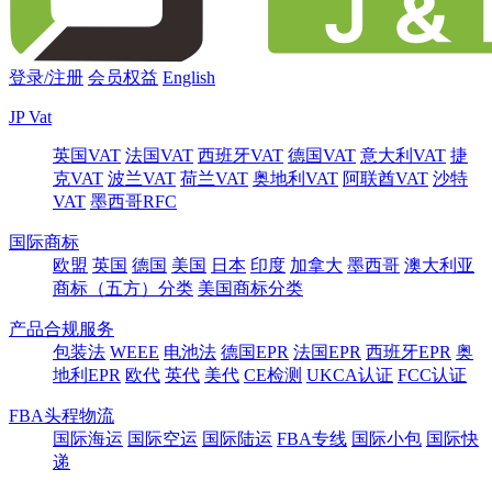
登录/注册
会员权益
English
JP Vat
英国VAT
法国VAT
西班牙VAT
德国VAT
意大利VAT
捷
克VAT
波兰VAT
荷兰VAT
奥地利VAT
阿联酋VAT
沙特
VAT
墨西哥RFC
国际商标
欧盟
英国
德国
美国
日本
印度
加拿大
墨西哥
澳大利亚
商标（五方）分类
美国商标分类
产品合规服务
包装法
WEEE
电池法
德国EPR
法国EPR
西班牙EPR
奥
地利EPR
欧代
英代
美代
CE检测
UKCA认证
FCC认证
FBA头程物流
国际海运
国际空运
国际陆运
FBA专线
国际小包
国际快
递