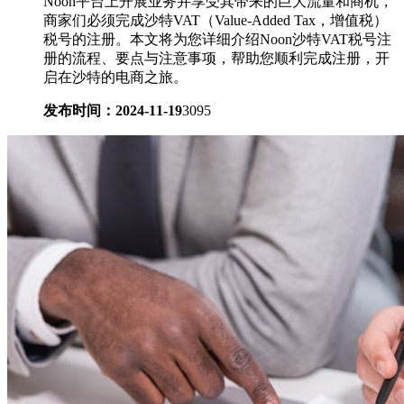
Noon平台上开展业务并享受其带来的巨大流量和商机，
商家们必须完成沙特VAT（Value-Added Tax，增值税）
税号的注册。本文将为您详细介绍Noon沙特VAT税号注
册的流程、要点与注意事项，帮助您顺利完成注册，开
启在沙特的电商之旅。
发布时间：2024-11-19
3095