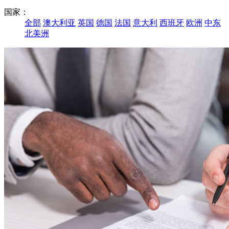
国家：
全部
澳大利亚
英国
德国
法国
意大利
西班牙
欧洲
中东
北美洲