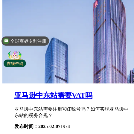
全球商标专利注册
热门EPR-包装法办理
亚马逊中东站需要VAT吗
亚马逊中东站需要注册VAT税号吗？如何实现亚马逊中
东站的税务合规？
发布时间：2025-02-07
1974