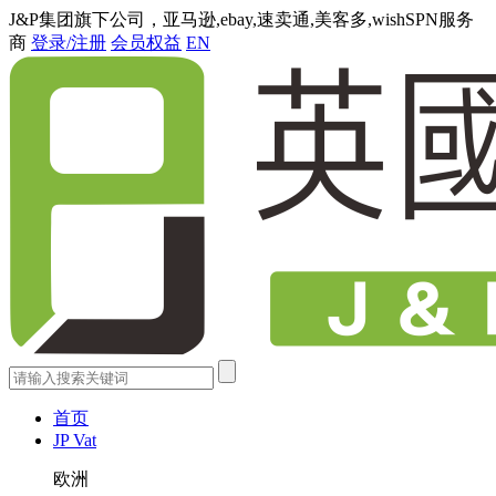
J&P集团旗下公司，亚马逊,ebay,速卖通,美客多,wishSPN服务
商
登录/注册
会员权益
EN
首页
JP Vat
欧洲