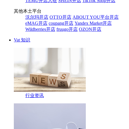
TEMU开店入驻
SHEIN开店
TikTok Shop开店
其他本土平台
沃尔玛开店
OTTO开店
ABOUT YOU平台开店
eMAG开店
coupang开店
Yandex Market开店
Wildberries开店
fruugo开店
OZON开店
Vat 知识
行业资讯