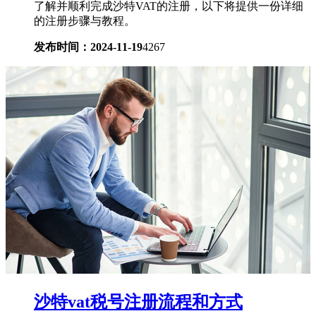
了解并顺利完成沙特VAT的注册，以下将提供一份详细
的注册步骤与教程。
发布时间：2024-11-19
4267
沙特vat税号注册流程和方式