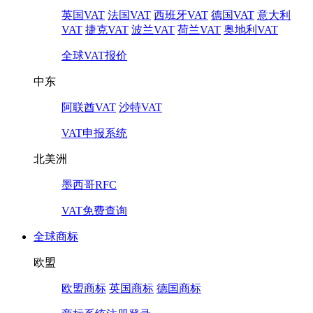
英国VAT
法国VAT
西班牙VAT
德国VAT
意大利
VAT
捷克VAT
波兰VAT
荷兰VAT
奥地利VAT
全球VAT报价
中东
阿联酋VAT
沙特VAT
VAT申报系统
北美洲
墨西哥RFC
VAT免费查询
全球商标
欧盟
欧盟商标
英国商标
德国商标