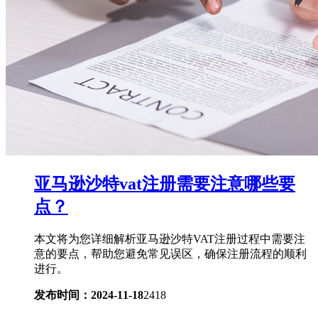
亚马逊沙特vat注册需要注意哪些要
点？
本文将为您详细解析亚马逊沙特VAT注册过程中需要注
意的要点，帮助您避免常见误区，确保注册流程的顺利
进行。
发布时间：2024-11-18
2418