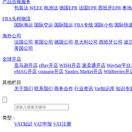
产品合规服务
包装法
WEEE
电池法
德国EPR
法国EPR
西班牙EPR
奥地
FBA头程物流
国际海运
国际空运
国际陆运
FBA专线
国际小包
国际快
海外公司
法国公司
英国公司
德国公司
意大利公司
西班牙公司
波
美国公司
全球开店
亚马逊开店
eBay开店
WISH开店
速卖通开店
Wayfair平
eMAG开店
coupang开店
Yandex Market开店
Wildberries开
其他栏目
关于我们
联系我们
商务合作
行业资讯
Vat知识库
知识专
类型：
VAT知识
VAT申报
VAT注册