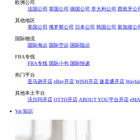
欧洲公司
法国公司
英国公司
德国公司
意大利公司
西班牙公
其他地区
美国公司
俄罗斯公司
日本公司
韩国公司
新加坡公
国际物流
国际海运
国际空运
国际陆运
FBA专线
FBA专线
国际小包
国际快递
热门平台
亚马逊开店
eBay开店
WISH开店
速卖通开店
Wayf
其他本土平台
沃尔玛开店
OTTO开店
ABOUT YOU平台开店
eM
Vat 知识