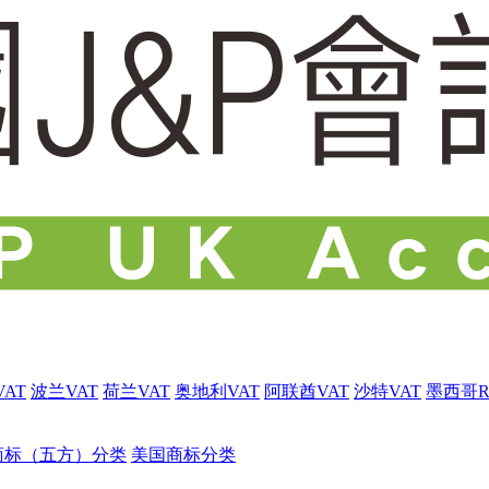
AT
波兰VAT
荷兰VAT
奥地利VAT
阿联酋VAT
沙特VAT
墨西哥R
商标（五方）分类
美国商标分类