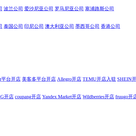
司
波兰公司
爱沙尼亚公司
罗马尼亚公司
塞浦路斯公司
司
泰国公司
印尼公司
澳大利亚公司
墨西哥公司
香港公司
air平台开店
美客多平台开店
Allegro开店
TEMU开店入驻
SHEIN
AG开店
coupang开店
Yandex Market开店
Wildberries开店
fruugo开