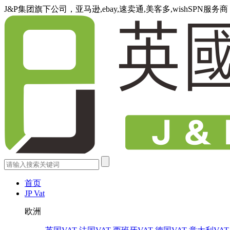
J&P集团旗下公司，亚马逊,ebay,速卖通,美客多,wishSPN服务商
首页
JP Vat
欧洲