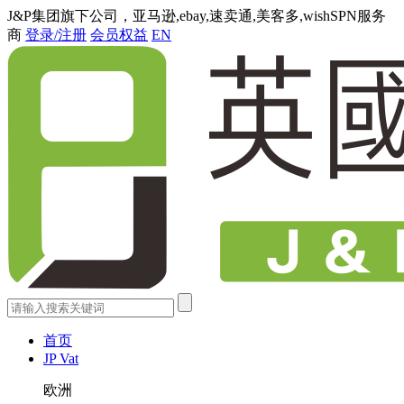
J&P集团旗下公司，亚马逊,ebay,速卖通,美客多,wishSPN服务
商
登录/注册
会员权益
EN
首页
JP Vat
欧洲