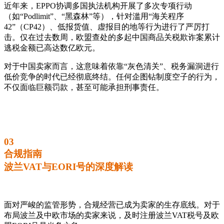
近年来，EPPO协调多国执法机构开展了多次专项行动
（如“Podlimit”、“黑森林”等），针对滥用“海关程序
42”（CP42）、低报货值、虚报目的地等行为进行了严厉打
击。仅在过去数周，欧盟查处的多起中国商品关税欺诈案累计
逃税金额已高达数亿欧元。
对于中国卖家而言，这意味着依靠“灰色清关”、税务漏洞进行
低价竞争的时代已经彻底终结。任何企图钻制度空子的行为，
不仅面临巨额罚款，甚至可能承担刑事责任。
03
合规指南
波兰VAT与EORI号的深度解读
面对严峻的监管形势，合规经营已成为卖家的生存底线。对于
布局波兰及中欧市场的卖家来说，及时注册波兰VAT税号及欧