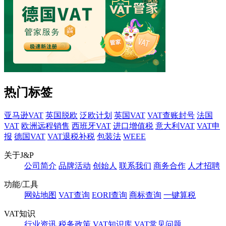
热门标签
亚马逊VAT
英国脱欧
泛欧计划
英国VAT
VAT查账封号
法国
VAT
欧洲远程销售
西班牙VAT
进口增值税
意大利VAT
VAT申
报
德国VAT
VAT退税补税
包装法
WEEE
关于J&P
公司简介
品牌活动
创始人
联系我们
商务合作
人才招聘
功能/工具
网站地图
VAT查询
EORI查询
商标查询
一键算税
VAT知识
行业资讯
税务政策
VAT知识库
VAT常见问题