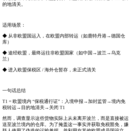
的地清关。
适用场景：
◆ 从非欧盟国运入，在欧盟内部转运（如鹿特丹港→德国仓
库）
◆ 途经欧盟，最终运往非欧盟国家（如中国→波兰→乌克
兰）
◆ 进入欧盟保税区 / 海外仓暂存，未正式清关
一句话总结
T1 = 欧盟境内 “保税通行证”：入境申报→加封监管→境内免
税转运→目的地清关→关闭 T1
然而，调查显示这些货物实际上从未离开波兰，而是直接被运
送至波兰境内的仓库。为了掩盖这一事实并获取免税豁免，嫌
疑人使用了伪造的运输单据，并利用在其他欧盟成员国设立