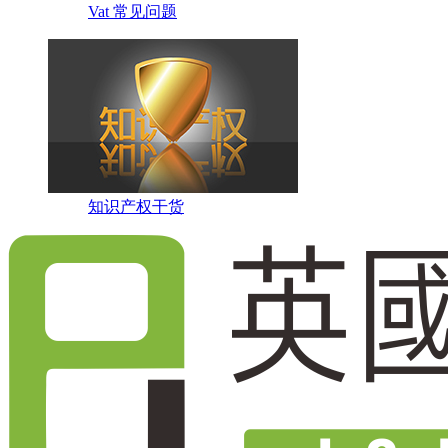
Vat 常见问题
知识产权干货