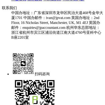
联系我们
中国办地址：广东省深圳市龙华区民治大道468号金华大
厦1701
中国办邮件：ivan@jpvat.com
英国办地址：2nd
Floor, 16 Nicholas Street, Manchester, UK, M1 4EJ
英国办
邮件：enquiries@jpaccountant.com
杭州华东总部地址：
浙江省杭州市滨江区浦沿街道江南大道4760号亚科中心
B座2201室
扫码咨询