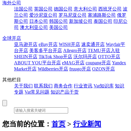
海外公司
法国公司
英国公司
德国公司
意大利公司
西班牙公司
波
兰公司
爱沙尼亚公司
罗马尼亚公司
塞浦路斯公司
俄罗
斯公司
日本公司
韩国公司
新加坡公司
泰国公司
印尼公
司
澳大利亚公司
美国公司
全球开店
亚马逊开店
eBay开店
WISH开店
速卖通开店
Wayfair平
台开店
美客多平台开店
Allegro开店
TEMU开店入驻
SHEIN开店
TikTok Shop开店
沃尔玛开店
OTTO开店
ABOUT YOU平台开店
eMAG开店
coupang开店
Yandex
Market开店
Wildberries开店
fruugo开店
OZON开店
其他栏目
关于我们
联系我们
商务合作
行业资讯
Vat知识库
知识
专题
Vat常见问题
知识产品干货
您当前的位置：
首页
>
行业新闻