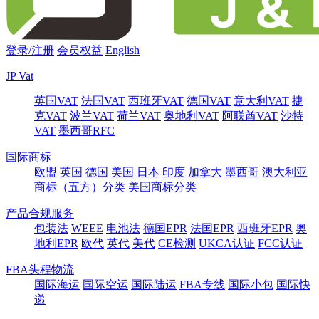
登录/注册
会员权益
English
JP Vat
英国VAT
法国VAT
西班牙VAT
德国VAT
意大利VAT
捷
克VAT
波兰VAT
荷兰VAT
奥地利VAT
阿联酋VAT
沙特
VAT
墨西哥RFC
国际商标
欧盟
英国
德国
美国
日本
印度
加拿大
墨西哥
澳大利亚
商标（五方）分类
美国商标分类
产品合规服务
包装法
WEEE
电池法
德国EPR
法国EPR
西班牙EPR
奥
地利EPR
欧代
英代
美代
CE检测
UKCA认证
FCC认证
FBA头程物流
国际海运
国际空运
国际陆运
FBA专线
国际小包
国际快
递