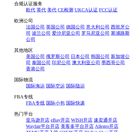
合规认证服务
欧代
英代
美代
CE检测
UKCA认证
FCC认证
欧洲公司
法国公司
英国公司
德国公司
意大利公司
西班牙公
司
波兰公司
爱沙尼亚公司
罗马尼亚公司
塞浦路斯
公司
其他地区
美国公司
俄罗斯公司
日本公司
韩国公司
新加坡公
司
泰国公司
印尼公司
澳大利亚公司
墨西哥公司
香港公司
国际物流
国际海运
国际空运
国际陆运
FBA专线
FBA专线
国际小包
国际快递
热门平台
亚马逊开店
eBay开店
WISH开店
速卖通开店
Wayfair平台开店
美客多平台开店
Allegro开店