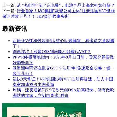
上一篇:
从 “充电宝” 到 “充电爆”，电池产品出海危机如何解？
下一篇:
行业首家！J&P集团"欧盟公司主体"注册法国VAT也能
保证时效下号了！-J&P会计师事务所
最新资讯
西班牙VAT和包装法5大核心问题解答，看这篇文章就够
了！
别再踩坑！欧盟OSS到底能不能替代VAT？
PPWR终极落地指南：2026年8月12日前，卖家究竟要做
好哪些事？
做澳洲电商还在乱交GST？注册/申报/递延全攻略：错一
步亏几万！
最快3天拿证！J&P集团沙特VAT注册再提速，助力中国
卖家加速抢占中东蓝海
炸锅！速卖通被罚5.5亿欧元创DSA最高纪录，所有做欧
洲站的卖家，立刻自查这4件事