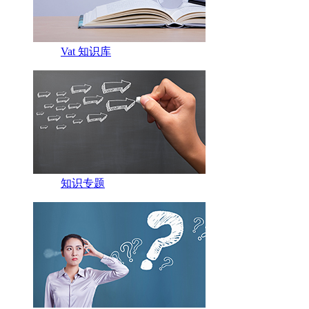
Vat 知识库
知识专题