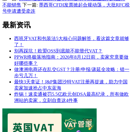
不能销售
下一篇:
墨西哥CFDI发票掀起合规动荡，大批RFC税
号申请遭受牵连
最新资讯
西班牙VAT和包装法5大核心问题解答，看这篇文章就够
了！
别再踩坑！欧盟OSS到底能不能替代VAT？
PPWR终极落地指南：2026年8月12日前，卖家究竟要做
好哪些事？
做澳洲电商还在乱交GST？注册/申报/递延全攻略：错一
步亏几万！
最快3天拿证！J&P集团沙特VAT注册再提速，助力中国
卖家加速抢占中东蓝海
炸锅！速卖通被罚5.5亿欧元创DSA最高纪录，所有做欧
洲站的卖家，立刻自查这4件事