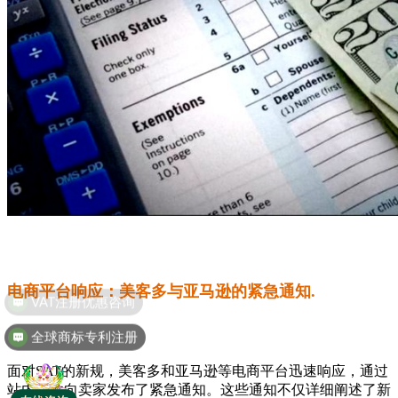
电商平台响应：美客多与亚马逊的紧急通知.
全球商标专利注册
面对SAT的新规，美客多和亚马逊等电商平台迅速响应，通过
站内邮件向卖家发布了紧急通知。这些通知不仅详细阐述了新