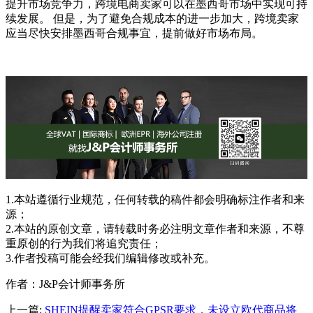
提升市场竞争力，跨境电商卖家可以在墨西哥市场中实现可持
续发展。 但是，为了避免合规成本的进一步加大，跨境卖家
应当尽快安排墨西哥合规事宜，提前做好市场布局。
1.本站遵循行业规范，任何转载的稿件都会明确标注作者和来
源；
2.本站的原创文章，请转载时务必注明文章作者和来源，不尊
重原创的行为我们将追究责任；
3.作者投稿可能会经我们编辑修改或补充。
作者：J&P会计师事务所
上一篇:
SHEIN提醒卖家符合GPSR要求，未设立欧代商品将