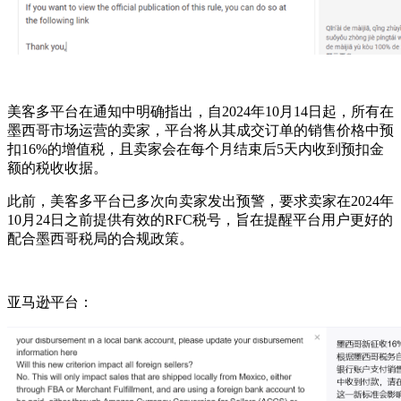
美客多平台在通知中明确指出，自2024年10月14日起，所有在
墨西哥市场运营的卖家，平台将从其成交订单的销售价格中预
扣16%的增值税，且卖家会在每个月结束后5天内收到预扣金
额的税收收据。
此前，美客多平台已多次向卖家发出预警，要求卖家在2024年
10月24日之前提供有效的RFC税号，旨在提醒平台用户更好的
配合墨西哥税局的合规政策。
亚马逊平台：