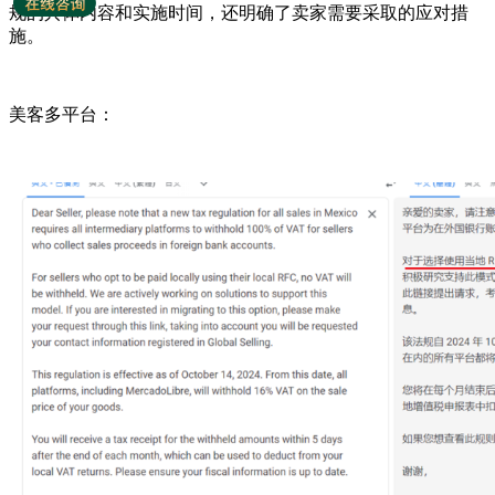
规的具体内容和实施时间，还明确了卖家需要采取的应对措
施。
美客多平台：