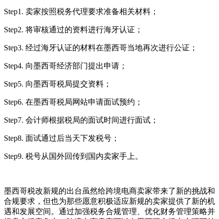
Step1. 卖家按照税务代理要求准备相关材料；
Step2. 将审核通过的资料进行海牙认证；
Step3. 经过海牙认证的材料在墨西哥当地再次进行公证；
Step4. 向墨西哥经济部门提出申请；
Step5. 向墨西哥税局提交资料；
Step6. 在墨西哥税局网站申请面试预约；
Step7. 会计师根据税局的面试时间进行面试；
Step8. 面试通过后当天下发税号；
Step9. 税号从国外回传到国内卖家手上。
墨西哥税改新规的出台虽然给跨境电商卖家带来了新的挑战和
合规要求，但也为那些愿意积极适应新规的卖家提供了新的机
遇和发展空间。通过加强税务合规管理、优化财务管理策略并