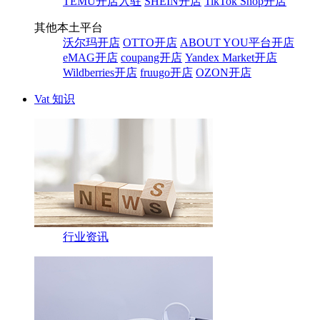
TEMU开店入驻
SHEIN开店
TikTok Shop开店
其他本土平台
沃尔玛开店
OTTO开店
ABOUT YOU平台开店
eMAG开店
coupang开店
Yandex Market开店
Wildberries开店
fruugo开店
OZON开店
Vat 知识
行业资讯