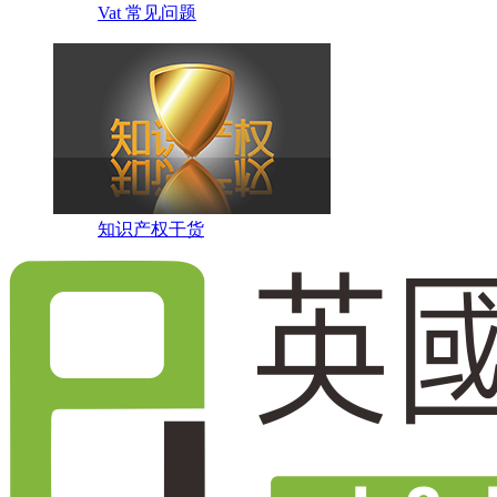
Vat 常见问题
知识产权干货