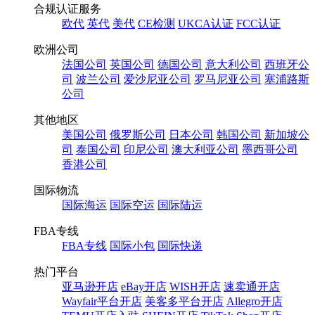
合规认证服务
欧代
英代
美代
CE检测
UKCA认证
FCC认证
欧洲公司
法国公司
英国公司
德国公司
意大利公司
西班牙公
司
波兰公司
爱沙尼亚公司
罗马尼亚公司
塞浦路斯
公司
其他地区
美国公司
俄罗斯公司
日本公司
韩国公司
新加坡公
司
泰国公司
印尼公司
澳大利亚公司
墨西哥公司
香港公司
国际物流
国际海运
国际空运
国际陆运
FBA专线
FBA专线
国际小包
国际快递
热门平台
亚马逊开店
eBay开店
WISH开店
速卖通开店
Wayfair平台开店
美客多平台开店
Allegro开店