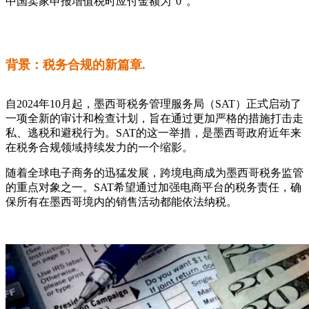
中国卖家申报增值税时应付金额为"0"。
背景：税务合规的新篇章.
自2024年10月起，墨西哥税务管理服务局（SAT）正式启动了
一项全新的审计和检查计划，旨在通过更加严格的措施打击走
私、逃税和避税行为。SAT的这一举措，是墨西哥政府近年来
在税务合规领域持续发力的一个缩影。
随着全球电子商务的迅猛发展，跨境电商成为墨西哥税务监管
的重点对象之一。SAT希望通过加强电商平台的税务责任，确
保所有在墨西哥境内的销售活动都能依法纳税。