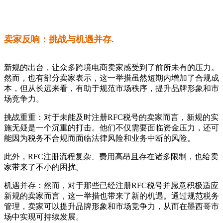
卖家反响：挑战与机遇并存.
新规的出台，让众多跨境电商卖家感受到了前所未有的压力。
然而，也有部分卖家表示，这一举措虽然短期内增加了合规成
本，但从长远来看，有助于规范市场秩序，提升品牌形象和市
场竞争力。
挑战重重：对于未能及时注册RFC税号的卖家而言，新规的实
施无疑是一个沉重的打击。他们不仅需要面临资金压力，还可
能因为税务不合规而面临法律风险和业务中断的风险。
此外，RFC注册流程复杂、费用高昂且存在诸多限制，也给卖
家带来了不小的困扰。
机遇并存：然而，对于那些已经注册RFC税号并愿意积极适应
新规的卖家而言，这一举措也带来了新的机遇。通过规范税务
管理，卖家可以提升品牌形象和市场竞争力，从而在墨西哥市
场中实现可持续发展。