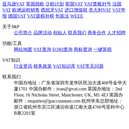
亚马逊VAT
英国脱欧
泛欧计划
英国VAT
VAT查账封号
法国
VAT
欧洲远程销售
西班牙VAT
进口增值税
意大利VAT
VAT申
报
德国VAT
VAT退税补税
包装法
WEEE
关于J&P
公司简介
品牌活动
创始人
联系我们
商务合作
人才招聘
功能/工具
网站地图
VAT查询
EORI查询
商标查询
一键算税
VAT知识
行业资讯
税务政策
VAT知识库
VAT常见问题
联系我们
中国办地址：广东省深圳市龙华区民治大道468号金华大
厦1701
中国办邮件：ivan@jpvat.com
英国办地址：2nd
Floor, 16 Nicholas Street, Manchester, UK, M1 4EJ
英国办
邮件：enquiries@jpaccountant.com
杭州华东总部地址：
浙江省杭州市滨江区浦沿街道江南大道4760号亚科中心
B座2201室