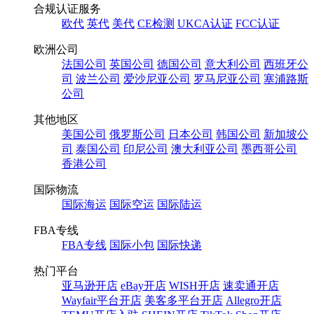
合规认证服务
欧代
英代
美代
CE检测
UKCA认证
FCC认证
欧洲公司
法国公司
英国公司
德国公司
意大利公司
西班牙公
司
波兰公司
爱沙尼亚公司
罗马尼亚公司
塞浦路斯
公司
其他地区
美国公司
俄罗斯公司
日本公司
韩国公司
新加坡公
司
泰国公司
印尼公司
澳大利亚公司
墨西哥公司
香港公司
国际物流
国际海运
国际空运
国际陆运
FBA专线
FBA专线
国际小包
国际快递
热门平台
亚马逊开店
eBay开店
WISH开店
速卖通开店
Wayfair平台开店
美客多平台开店
Allegro开店