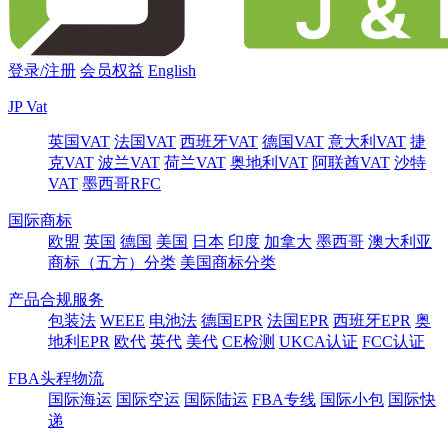
登录/注册
会员权益
English
JP Vat
英国VAT
法国VAT
西班牙VAT
德国VAT
意大利VAT
捷
克VAT
波兰VAT
荷兰VAT
奥地利VAT
阿联酋VAT
沙特
VAT
墨西哥RFC
国际商标
欧盟
英国
德国
美国
日本
印度
加拿大
墨西哥
澳大利亚
商标（五方）分类
美国商标分类
产品合规服务
包装法
WEEE
电池法
德国EPR
法国EPR
西班牙EPR
奥
地利EPR
欧代
英代
美代
CE检测
UKCA认证
FCC认证
FBA头程物流
国际海运
国际空运
国际陆运
FBA专线
国际小包
国际快
递