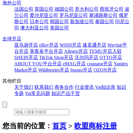
海外公司
法国公司
英国公司
德国公司
意大利公司
西班牙公司
波
兰公司
爱沙尼亚公司
罗马尼亚公司
塞浦路斯公司
俄罗
斯公司
日本公司
韩国公司
新加坡公司
泰国公司
印尼公
司
澳大利亚公司
美国公司
全球开店
亚马逊开店
eBay开店
WISH开店
速卖通开店
Wayfair平
台开店
美客多平台开店
Allegro开店
TEMU开店入驻
SHEIN开店
TikTok Shop开店
沃尔玛开店
OTTO开店
ABOUT YOU平台开店
eMAG开店
coupang开店
Yandex
Market开店
Wildberries开店
fruugo开店
OZON开店
其他栏目
关于我们
联系我们
商务合作
行业资讯
Vat知识库
知识
专题
Vat常见问题
知识产品干货
您当前的位置：
首页
>
欧盟商标注册