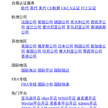
合规认证服务
欧代
英代
美代
CE检测
UKCA认证
FCC认证
欧洲公司
法国公司
英国公司
德国公司
意大利公司
西班牙公
司
波兰公司
爱沙尼亚公司
罗马尼亚公司
塞浦路斯
公司
其他地区
美国公司
俄罗斯公司
日本公司
韩国公司
新加坡公
司
泰国公司
印尼公司
澳大利亚公司
墨西哥公司
香港公司
国际物流
国际海运
国际空运
国际陆运
FBA专线
FBA专线
国际小包
国际快递
热门平台
亚马逊开店
eBay开店
WISH开店
速卖通开店
Wayfair平台开店
美客多平台开店
Allegro开店