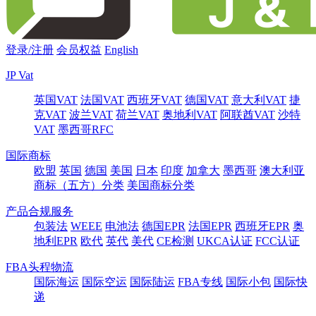
登录/注册
会员权益
English
JP Vat
英国VAT
法国VAT
西班牙VAT
德国VAT
意大利VAT
捷
克VAT
波兰VAT
荷兰VAT
奥地利VAT
阿联酋VAT
沙特
VAT
墨西哥RFC
国际商标
欧盟
英国
德国
美国
日本
印度
加拿大
墨西哥
澳大利亚
商标（五方）分类
美国商标分类
产品合规服务
包装法
WEEE
电池法
德国EPR
法国EPR
西班牙EPR
奥
地利EPR
欧代
英代
美代
CE检测
UKCA认证
FCC认证
FBA头程物流
国际海运
国际空运
国际陆运
FBA专线
国际小包
国际快
递