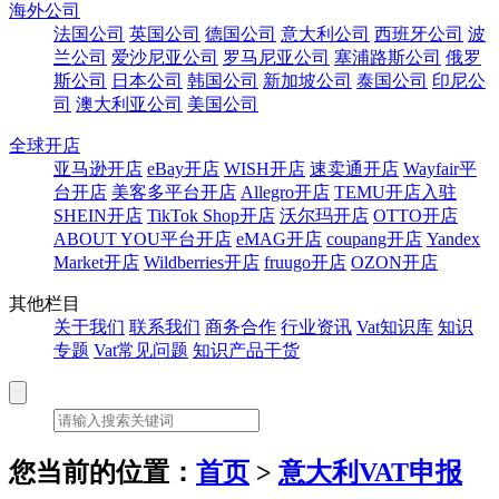
海外公司
法国公司
英国公司
德国公司
意大利公司
西班牙公司
波
兰公司
爱沙尼亚公司
罗马尼亚公司
塞浦路斯公司
俄罗
斯公司
日本公司
韩国公司
新加坡公司
泰国公司
印尼公
司
澳大利亚公司
美国公司
全球开店
亚马逊开店
eBay开店
WISH开店
速卖通开店
Wayfair平
台开店
美客多平台开店
Allegro开店
TEMU开店入驻
SHEIN开店
TikTok Shop开店
沃尔玛开店
OTTO开店
ABOUT YOU平台开店
eMAG开店
coupang开店
Yandex
Market开店
Wildberries开店
fruugo开店
OZON开店
其他栏目
关于我们
联系我们
商务合作
行业资讯
Vat知识库
知识
专题
Vat常见问题
知识产品干货
您当前的位置：
首页
>
意大利VAT申报