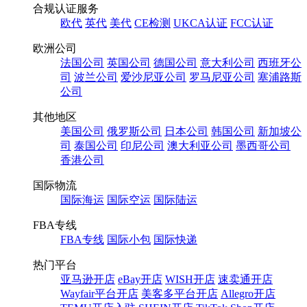
合规认证服务
欧代
英代
美代
CE检测
UKCA认证
FCC认证
欧洲公司
法国公司
英国公司
德国公司
意大利公司
西班牙公
司
波兰公司
爱沙尼亚公司
罗马尼亚公司
塞浦路斯
公司
其他地区
美国公司
俄罗斯公司
日本公司
韩国公司
新加坡公
司
泰国公司
印尼公司
澳大利亚公司
墨西哥公司
香港公司
国际物流
国际海运
国际空运
国际陆运
FBA专线
FBA专线
国际小包
国际快递
热门平台
亚马逊开店
eBay开店
WISH开店
速卖通开店
Wayfair平台开店
美客多平台开店
Allegro开店