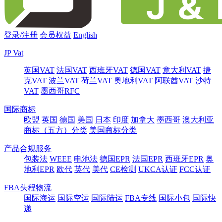
登录/注册
会员权益
English
JP Vat
英国VAT
法国VAT
西班牙VAT
德国VAT
意大利VAT
捷
克VAT
波兰VAT
荷兰VAT
奥地利VAT
阿联酋VAT
沙特
VAT
墨西哥RFC
国际商标
欧盟
英国
德国
美国
日本
印度
加拿大
墨西哥
澳大利亚
商标（五方）分类
美国商标分类
产品合规服务
包装法
WEEE
电池法
德国EPR
法国EPR
西班牙EPR
奥
地利EPR
欧代
英代
美代
CE检测
UKCA认证
FCC认证
FBA头程物流
国际海运
国际空运
国际陆运
FBA专线
国际小包
国际快
递