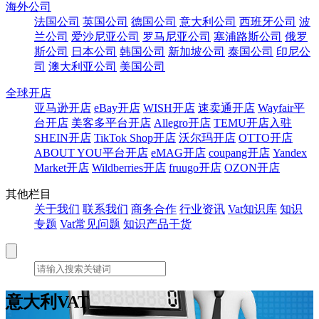
海外公司
法国公司
英国公司
德国公司
意大利公司
西班牙公司
波
兰公司
爱沙尼亚公司
罗马尼亚公司
塞浦路斯公司
俄罗
斯公司
日本公司
韩国公司
新加坡公司
泰国公司
印尼公
司
澳大利亚公司
美国公司
全球开店
亚马逊开店
eBay开店
WISH开店
速卖通开店
Wayfair平
台开店
美客多平台开店
Allegro开店
TEMU开店入驻
SHEIN开店
TikTok Shop开店
沃尔玛开店
OTTO开店
ABOUT YOU平台开店
eMAG开店
coupang开店
Yandex
Market开店
Wildberries开店
fruugo开店
OZON开店
其他栏目
关于我们
联系我们
商务合作
行业资讯
Vat知识库
知识
专题
Vat常见问题
知识产品干货
意大利VAT