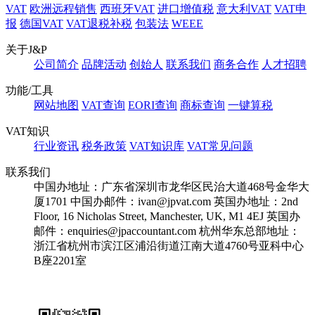
VAT
欧洲远程销售
西班牙VAT
进口增值税
意大利VAT
VAT申
报
德国VAT
VAT退税补税
包装法
WEEE
关于J&P
公司简介
品牌活动
创始人
联系我们
商务合作
人才招聘
功能/工具
网站地图
VAT查询
EORI查询
商标查询
一键算税
VAT知识
行业资讯
税务政策
VAT知识库
VAT常见问题
联系我们
中国办地址：广东省深圳市龙华区民治大道468号金华大
厦1701
中国办邮件：ivan@jpvat.com
英国办地址：2nd
Floor, 16 Nicholas Street, Manchester, UK, M1 4EJ
英国办
邮件：enquiries@jpaccountant.com
杭州华东总部地址：
浙江省杭州市滨江区浦沿街道江南大道4760号亚科中心
B座2201室