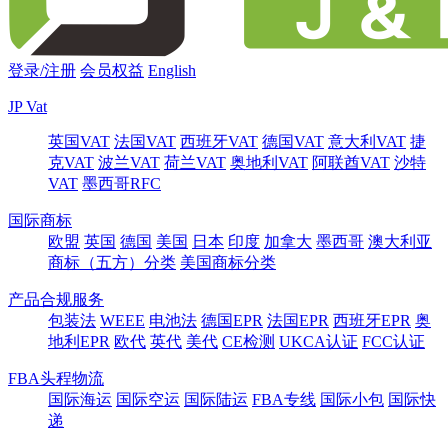
登录/注册
会员权益
English
JP Vat
英国VAT
法国VAT
西班牙VAT
德国VAT
意大利VAT
捷
克VAT
波兰VAT
荷兰VAT
奥地利VAT
阿联酋VAT
沙特
VAT
墨西哥RFC
国际商标
欧盟
英国
德国
美国
日本
印度
加拿大
墨西哥
澳大利亚
商标（五方）分类
美国商标分类
产品合规服务
包装法
WEEE
电池法
德国EPR
法国EPR
西班牙EPR
奥
地利EPR
欧代
英代
美代
CE检测
UKCA认证
FCC认证
FBA头程物流
国际海运
国际空运
国际陆运
FBA专线
国际小包
国际快
递