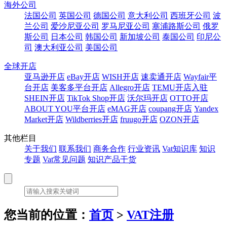
海外公司
法国公司
英国公司
德国公司
意大利公司
西班牙公司
波
兰公司
爱沙尼亚公司
罗马尼亚公司
塞浦路斯公司
俄罗
斯公司
日本公司
韩国公司
新加坡公司
泰国公司
印尼公
司
澳大利亚公司
美国公司
全球开店
亚马逊开店
eBay开店
WISH开店
速卖通开店
Wayfair平
台开店
美客多平台开店
Allegro开店
TEMU开店入驻
SHEIN开店
TikTok Shop开店
沃尔玛开店
OTTO开店
ABOUT YOU平台开店
eMAG开店
coupang开店
Yandex
Market开店
Wildberries开店
fruugo开店
OZON开店
其他栏目
关于我们
联系我们
商务合作
行业资讯
Vat知识库
知识
专题
Vat常见问题
知识产品干货
您当前的位置：
首页
>
VAT注册