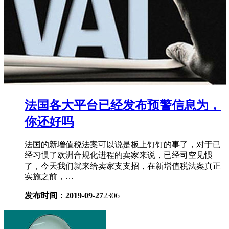
法国各大平台已经发布预警信息为，
你还好吗
法国的新增值税法案可以说是板上钉钉的事了，对于已
经习惯了欧洲合规化进程的卖家来说，已经司空见惯
了，今天我们就来给卖家支支招，在新增值税法案真正
实施之前，…
发布时间：2019-09-27
2306