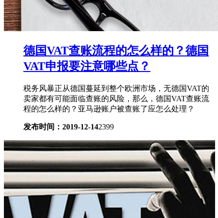
德国VAT查账流程的怎么样的？德国
VAT申报要注意哪些点？
税务风暴正从德国蔓延到整个欧洲市场，无德国VAT的
卖家都有可能面临查账的风险，那么，德国VAT查账流
程的怎么样的？亚马逊账户被查账了应怎么处理？
发布时间：2019-12-14
2399