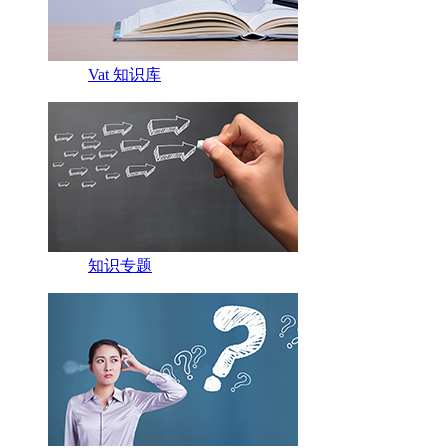
Vat 知识库
知识专题