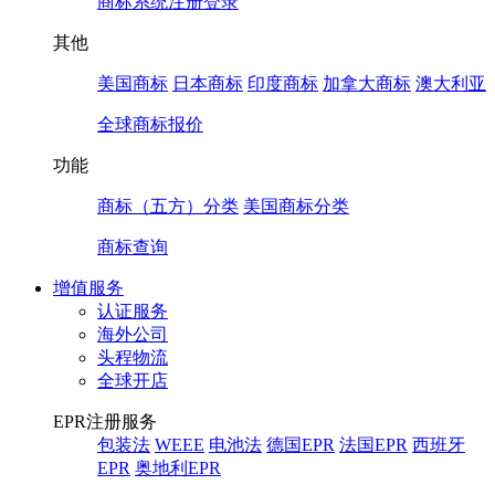
商标系统注册登录
其他
美国商标
日本商标
印度商标
加拿大商标
澳大利亚
全球商标报价
功能
商标（五方）分类
美国商标分类
商标查询
增值服务
认证服务
海外公司
头程物流
全球开店
EPR注册服务
包装法
WEEE
电池法
德国EPR
法国EPR
西班牙
EPR
奥地利EPR