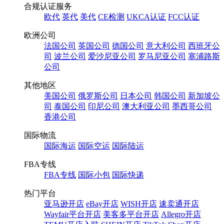
合规认证服务
欧代
英代
美代
CE检测
UKCA认证
FCC认证
欧洲公司
法国公司
英国公司
德国公司
意大利公司
西班牙公
司
波兰公司
爱沙尼亚公司
罗马尼亚公司
塞浦路斯
公司
其他地区
美国公司
俄罗斯公司
日本公司
韩国公司
新加坡公
司
泰国公司
印尼公司
澳大利亚公司
墨西哥公司
香港公司
国际物流
国际海运
国际空运
国际陆运
FBA专线
FBA专线
国际小包
国际快递
热门平台
亚马逊开店
eBay开店
WISH开店
速卖通开店
Wayfair平台开店
美客多平台开店
Allegro开店