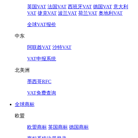
英国VAT
法国VAT
西班牙VAT
德国VAT
意大利
VAT
捷克VAT
波兰VAT
荷兰VAT
奥地利VAT
全球VAT报价
中东
阿联酋VAT
沙特VAT
VAT申报系统
北美洲
墨西哥RFC
VAT免费查询
全球商标
欧盟
欧盟商标
英国商标
德国商标