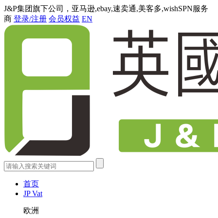
J&P集团旗下公司，亚马逊,ebay,速卖通,美客多,wishSPN服务
商
登录/注册
会员权益
EN
首页
JP Vat
欧洲