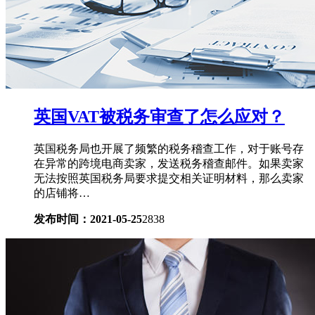
英国VAT被税务审查了怎么应对？
英国税务局也开展了频繁的税务稽查工作，对于账号存
在异常的跨境电商卖家，发送税务稽查邮件。如果卖家
无法按照英国税务局要求提交相关证明材料，那么卖家
的店铺将…
发布时间：2021-05-25
2838