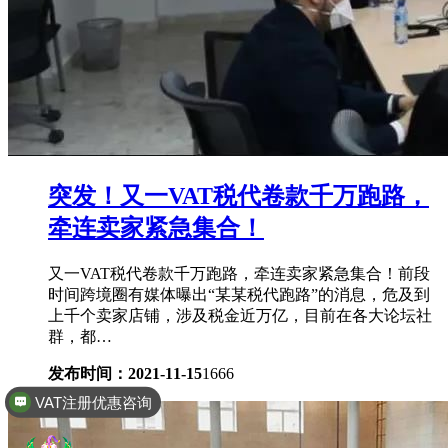
突发！又一VAT税代卷款千万跑路，
牵连卖家紧急集合！
又一VAT税代卷款千万跑路，牵连卖家紧急集合！前段
时间跨境圈有媒体曝出“某某税代跑路”的消息，危及到
上千个卖家店铺，涉及税金近万亿，目前在各大论坛社
群，都…
VAT注册优惠咨询
发布时间：2021-11-15
1666
全球商标专利注册