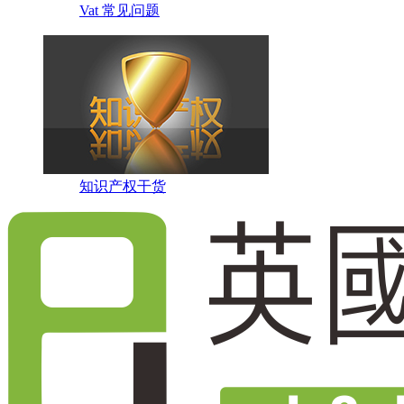
Vat 常见问题
知识产权干货