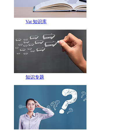
Vat 知识库
知识专题