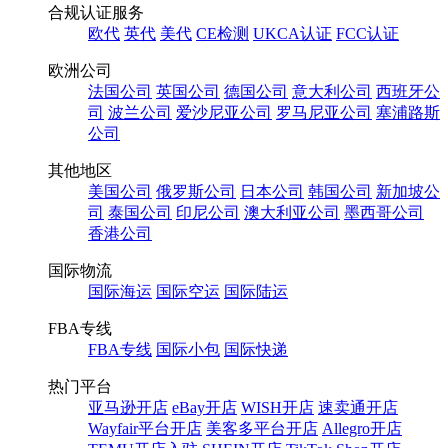
合规认证服务
欧代
英代
美代
CE检测
UKCA认证
FCC认证
欧洲公司
法国公司
英国公司
德国公司
意大利公司
西班牙公
司
波兰公司
爱沙尼亚公司
罗马尼亚公司
塞浦路斯
公司
其他地区
美国公司
俄罗斯公司
日本公司
韩国公司
新加坡公
司
泰国公司
印尼公司
澳大利亚公司
墨西哥公司
香港公司
国际物流
国际海运
国际空运
国际陆运
FBA专线
FBA专线
国际小包
国际快递
热门平台
亚马逊开店
eBay开店
WISH开店
速卖通开店
Wayfair平台开店
美客多平台开店
Allegro开店