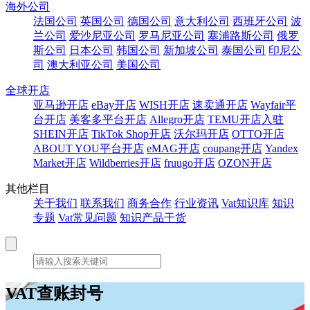
海外公司
法国公司
英国公司
德国公司
意大利公司
西班牙公司
波
兰公司
爱沙尼亚公司
罗马尼亚公司
塞浦路斯公司
俄罗
斯公司
日本公司
韩国公司
新加坡公司
泰国公司
印尼公
司
澳大利亚公司
美国公司
全球开店
亚马逊开店
eBay开店
WISH开店
速卖通开店
Wayfair平
台开店
美客多平台开店
Allegro开店
TEMU开店入驻
SHEIN开店
TikTok Shop开店
沃尔玛开店
OTTO开店
ABOUT YOU平台开店
eMAG开店
coupang开店
Yandex
Market开店
Wildberries开店
fruugo开店
OZON开店
其他栏目
关于我们
联系我们
商务合作
行业资讯
Vat知识库
知识
专题
Vat常见问题
知识产品干货
VAT查账封号