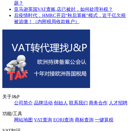
题？
亚马逊英国VAT查账,店已被封，如何处理补税？
后疫情时代，HMRC开启“秋后算账”模式，近千亿欠税
被追缴！（内附税局收款账户）
关于J&P
公司简介
品牌活动
创始人
联系我们
商务合作
人才招聘
功能/工具
网站地图
VAT查询
EORI查询
商标查询
一键算税
VAT知识