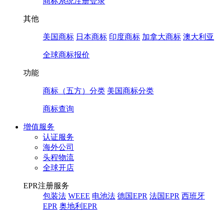
商标系统注册登录
其他
美国商标
日本商标
印度商标
加拿大商标
澳大利亚
全球商标报价
功能
商标（五方）分类
美国商标分类
商标查询
增值服务
认证服务
海外公司
头程物流
全球开店
EPR注册服务
包装法
WEEE
电池法
德国EPR
法国EPR
西班牙
EPR
奥地利EPR