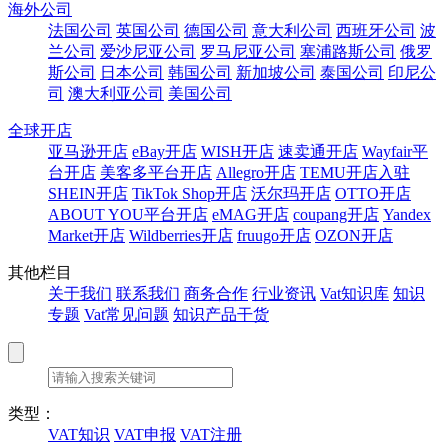
海外公司
法国公司
英国公司
德国公司
意大利公司
西班牙公司
波
兰公司
爱沙尼亚公司
罗马尼亚公司
塞浦路斯公司
俄罗
斯公司
日本公司
韩国公司
新加坡公司
泰国公司
印尼公
司
澳大利亚公司
美国公司
全球开店
亚马逊开店
eBay开店
WISH开店
速卖通开店
Wayfair平
台开店
美客多平台开店
Allegro开店
TEMU开店入驻
SHEIN开店
TikTok Shop开店
沃尔玛开店
OTTO开店
ABOUT YOU平台开店
eMAG开店
coupang开店
Yandex
Market开店
Wildberries开店
fruugo开店
OZON开店
其他栏目
关于我们
联系我们
商务合作
行业资讯
Vat知识库
知识
专题
Vat常见问题
知识产品干货
类型：
VAT知识
VAT申报
VAT注册