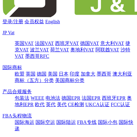
登录/注册
会员权益
English
JP Vat
英国VAT
法国VAT
西班牙VAT
德国VAT
意大利VAT
捷
克VAT
波兰VAT
荷兰VAT
奥地利VAT
阿联酋VAT
沙特
VAT
墨西哥RFC
国际商标
欧盟
英国
德国
美国
日本
印度
加拿大
墨西哥
澳大利亚
商标（五方）分类
美国商标分类
产品合规服务
包装法
WEEE
电池法
德国EPR
法国EPR
西班牙EPR
奥
地利EPR
欧代
英代
美代
CE检测
UKCA认证
FCC认证
FBA头程物流
国际海运
国际空运
国际陆运
FBA专线
国际小包
国际快
递