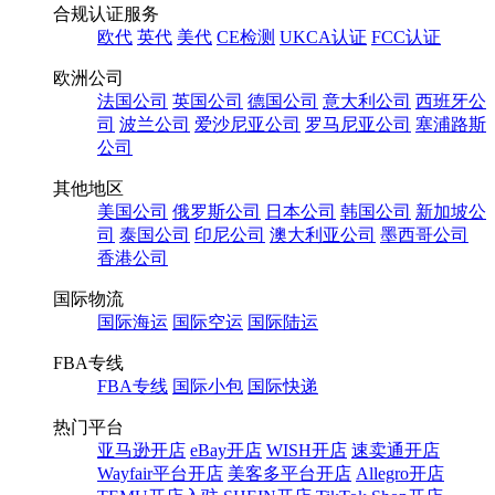
合规认证服务
欧代
英代
美代
CE检测
UKCA认证
FCC认证
欧洲公司
法国公司
英国公司
德国公司
意大利公司
西班牙公
司
波兰公司
爱沙尼亚公司
罗马尼亚公司
塞浦路斯
公司
其他地区
美国公司
俄罗斯公司
日本公司
韩国公司
新加坡公
司
泰国公司
印尼公司
澳大利亚公司
墨西哥公司
香港公司
国际物流
国际海运
国际空运
国际陆运
FBA专线
FBA专线
国际小包
国际快递
热门平台
亚马逊开店
eBay开店
WISH开店
速卖通开店
Wayfair平台开店
美客多平台开店
Allegro开店