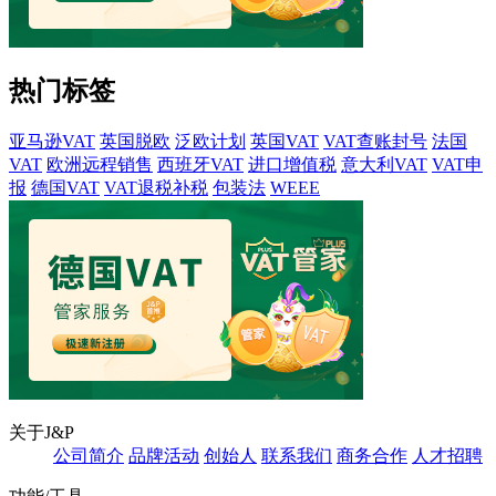
热门标签
亚马逊VAT
英国脱欧
泛欧计划
英国VAT
VAT查账封号
法国
VAT
欧洲远程销售
西班牙VAT
进口增值税
意大利VAT
VAT申
报
德国VAT
VAT退税补税
包装法
WEEE
关于J&P
公司简介
品牌活动
创始人
联系我们
商务合作
人才招聘