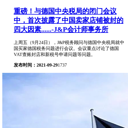
重磅！与德国中央税局的闭门会议
中，首次披露了中国卖家店铺被封的
四大因素......-J&P会计师事务所
上周五（9月24日），J&P税务顾问与德国中央税局就中
国买家德国税务问题进行会议。会议重点讨论了德国
VAT查账封店和新税号申请问题等问题。
发布时间：2021-09-29
1737