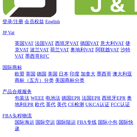
登录/注册
会员权益
English
JP Vat
英国VAT
法国VAT
西班牙VAT
德国VAT
意大利VAT
捷
克VAT
波兰VAT
荷兰VAT
奥地利VAT
阿联酋VAT
沙特
VAT
墨西哥RFC
国际商标
欧盟
英国
德国
美国
日本
印度
加拿大
墨西哥
澳大利亚
商标（五方）分类
美国商标分类
产品合规服务
包装法
WEEE
电池法
德国EPR
法国EPR
西班牙EPR
奥
地利EPR
欧代
英代
美代
CE检测
UKCA认证
FCC认证
FBA头程物流
国际海运
国际空运
国际陆运
FBA专线
国际小包
国际快
递