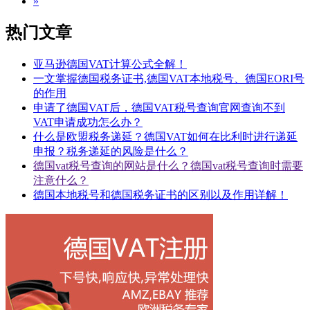
»
热门文章
亚马逊德国VAT计算公式全解！
一文掌握德国税务证书,德国VAT本地税号、德国EORI号
的作用
申请了德国VAT后，德国VAT税号查询官网查询不到
VAT申请成功怎么办？
什么是欧盟税务递延？德国VAT如何在比利时进行递延
申报？税务递延的风险是什么？
德国vat税号查询的网站是什么？德国vat税号查询时需要
注意什么？
德国本地税号和德国税务证书的区别以及作用详解！