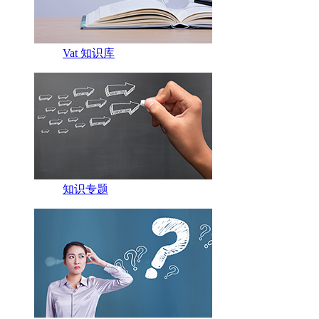
Vat 知识库
知识专题