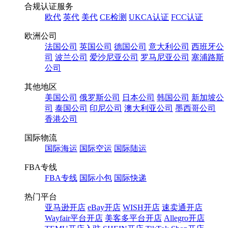
合规认证服务
欧代
英代
美代
CE检测
UKCA认证
FCC认证
欧洲公司
法国公司
英国公司
德国公司
意大利公司
西班牙公
司
波兰公司
爱沙尼亚公司
罗马尼亚公司
塞浦路斯
公司
其他地区
美国公司
俄罗斯公司
日本公司
韩国公司
新加坡公
司
泰国公司
印尼公司
澳大利亚公司
墨西哥公司
香港公司
国际物流
国际海运
国际空运
国际陆运
FBA专线
FBA专线
国际小包
国际快递
热门平台
亚马逊开店
eBay开店
WISH开店
速卖通开店
Wayfair平台开店
美客多平台开店
Allegro开店