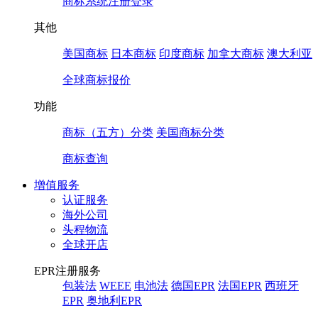
商标系统注册登录
其他
美国商标
日本商标
印度商标
加拿大商标
澳大利亚
全球商标报价
功能
商标（五方）分类
美国商标分类
商标查询
增值服务
认证服务
海外公司
头程物流
全球开店
EPR注册服务
包装法
WEEE
电池法
德国EPR
法国EPR
西班牙
EPR
奥地利EPR