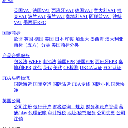
JP Vat
英国VAT
法国VAT
西班牙VAT
德国VAT
意大利VAT
捷
克VAT
波兰VAT
荷兰VAT
奥地利VAT
阿联酋VAT
沙特
VAT
墨西哥RFC
国际商标
欧盟
英国
德国
美国
日本
印度
加拿大
墨西哥
澳大利亚
商标（五方）分类
美国商标分类
产品合规服务
包装法
WEEE
电池法
德国EPR
法国EPR
西班牙EPR
奥
地利EPR
欧代
英代
美代
CE检测
UKCA认证
FCC认证
FBA头程物流
国际海运
国际空运
国际陆运
FBA专线
国际小包
国际快
递
英国公司
公司注册
银行开户
财税咨询、规划
财务和账户管理
薪
酬/play
代理记账
审计报税
地址/秘书服务
公司变更
公司
注销