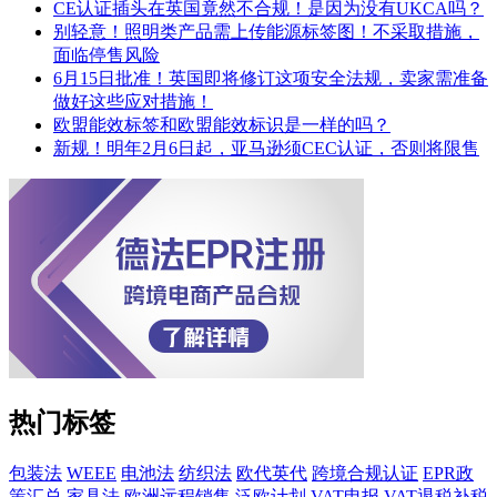
CE认证插头在英国竟然不合规！是因为没有UKCA吗？
别轻意！照明类产品需上传能源标签图！不采取措施，
面临停售风险
6月15日批准！英国即将修订这项安全法规，卖家需准备
做好这些应对措施！
欧盟能效标签和欧盟能效标识是一样的吗？
新规！明年2月6日起，亚马逊须CEC认证，否则将限售
热门标签
包装法
WEEE
电池法
纺织法
欧代英代
跨境合规认证
EPR政
策汇总
家具法
欧洲远程销售
泛欧计划
VAT申报
VAT退税补税