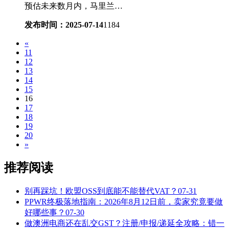
预估未来数月内，马里兰…
发布时间：2025-07-14
1184
«
11
12
13
14
15
16
17
18
19
20
»
推荐阅读
别再踩坑！欧盟OSS到底能不能替代VAT？
07-31
PPWR终极落地指南：2026年8月12日前，卖家究竟要做
好哪些事？
07-30
做澳洲电商还在乱交GST？注册/申报/递延全攻略：错一