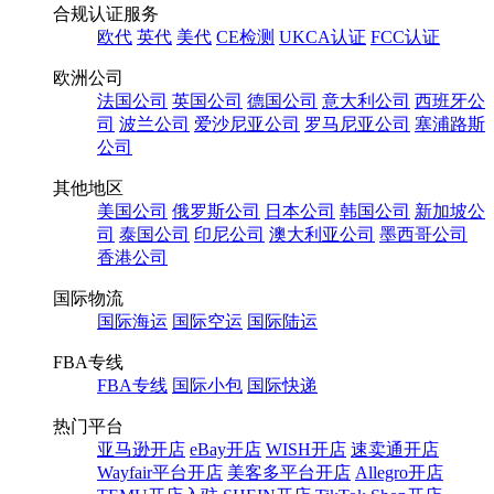
合规认证服务
欧代
英代
美代
CE检测
UKCA认证
FCC认证
欧洲公司
法国公司
英国公司
德国公司
意大利公司
西班牙公
司
波兰公司
爱沙尼亚公司
罗马尼亚公司
塞浦路斯
公司
其他地区
美国公司
俄罗斯公司
日本公司
韩国公司
新加坡公
司
泰国公司
印尼公司
澳大利亚公司
墨西哥公司
香港公司
国际物流
国际海运
国际空运
国际陆运
FBA专线
FBA专线
国际小包
国际快递
热门平台
亚马逊开店
eBay开店
WISH开店
速卖通开店
Wayfair平台开店
美客多平台开店
Allegro开店