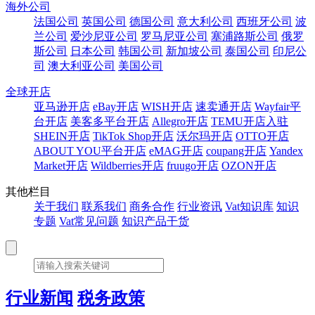
海外公司
法国公司
英国公司
德国公司
意大利公司
西班牙公司
波
兰公司
爱沙尼亚公司
罗马尼亚公司
塞浦路斯公司
俄罗
斯公司
日本公司
韩国公司
新加坡公司
泰国公司
印尼公
司
澳大利亚公司
美国公司
全球开店
亚马逊开店
eBay开店
WISH开店
速卖通开店
Wayfair平
台开店
美客多平台开店
Allegro开店
TEMU开店入驻
SHEIN开店
TikTok Shop开店
沃尔玛开店
OTTO开店
ABOUT YOU平台开店
eMAG开店
coupang开店
Yandex
Market开店
Wildberries开店
fruugo开店
OZON开店
其他栏目
关于我们
联系我们
商务合作
行业资讯
Vat知识库
知识
专题
Vat常见问题
知识产品干货
行业新闻
税务政策