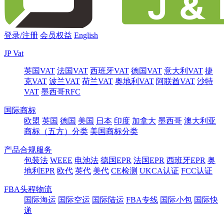
登录/注册
会员权益
English
JP Vat
英国VAT
法国VAT
西班牙VAT
德国VAT
意大利VAT
捷
克VAT
波兰VAT
荷兰VAT
奥地利VAT
阿联酋VAT
沙特
VAT
墨西哥RFC
国际商标
欧盟
英国
德国
美国
日本
印度
加拿大
墨西哥
澳大利亚
商标（五方）分类
美国商标分类
产品合规服务
包装法
WEEE
电池法
德国EPR
法国EPR
西班牙EPR
奥
地利EPR
欧代
英代
美代
CE检测
UKCA认证
FCC认证
FBA头程物流
国际海运
国际空运
国际陆运
FBA专线
国际小包
国际快
递