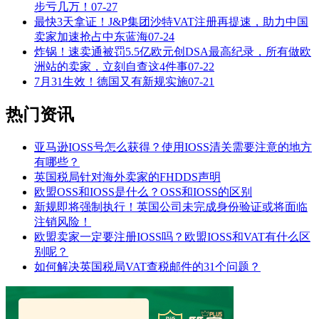
步亏几万！
07-27
最快3天拿证！J&P集团沙特VAT注册再提速，助力中国
卖家加速抢占中东蓝海
07-24
炸锅！速卖通被罚5.5亿欧元创DSA最高纪录，所有做欧
洲站的卖家，立刻自查这4件事
07-22
7月31生效！德国又有新规实施
07-21
热门资讯
亚马逊IOSS号怎么获得？使用IOSS清关需要注意的地方
有哪些？
英国税局针对海外卖家的FHDDS声明
欧盟OSS和IOSS是什么？OSS和IOSS的区别
新规即将强制执行！英国公司未完成身份验证或将面临
注销风险！
欧盟卖家一定要注册IOSS吗？欧盟IOSS和VAT有什么区
别呢？
如何解决英国税局VAT查税邮件的31个问题？