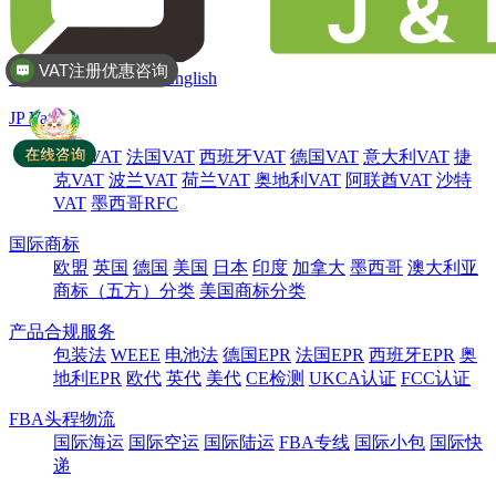
VAT注册优惠咨询
全球商标专利注册
登录/注册
会员权益
English
JP Vat
英国VAT
法国VAT
西班牙VAT
德国VAT
意大利VAT
捷
克VAT
波兰VAT
荷兰VAT
奥地利VAT
阿联酋VAT
沙特
VAT
墨西哥RFC
国际商标
欧盟
英国
德国
美国
日本
印度
加拿大
墨西哥
澳大利亚
商标（五方）分类
美国商标分类
产品合规服务
包装法
WEEE
电池法
德国EPR
法国EPR
西班牙EPR
奥
地利EPR
欧代
英代
美代
CE检测
UKCA认证
FCC认证
FBA头程物流
国际海运
国际空运
国际陆运
FBA专线
国际小包
国际快
递