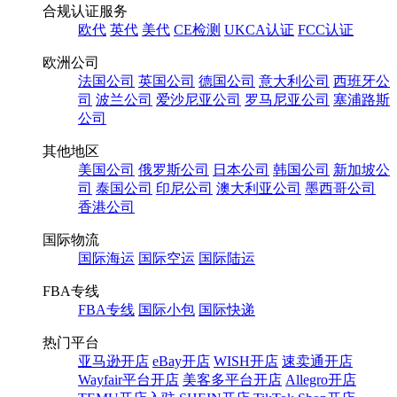
合规认证服务
欧代
英代
美代
CE检测
UKCA认证
FCC认证
欧洲公司
法国公司
英国公司
德国公司
意大利公司
西班牙公
司
波兰公司
爱沙尼亚公司
罗马尼亚公司
塞浦路斯
公司
其他地区
美国公司
俄罗斯公司
日本公司
韩国公司
新加坡公
司
泰国公司
印尼公司
澳大利亚公司
墨西哥公司
香港公司
国际物流
国际海运
国际空运
国际陆运
FBA专线
FBA专线
国际小包
国际快递
热门平台
亚马逊开店
eBay开店
WISH开店
速卖通开店
Wayfair平台开店
美客多平台开店
Allegro开店