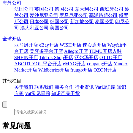
海外公司
法国公司
英国公司
德国公司
意大利公司
西班牙公司
波
兰公司
爱沙尼亚公司
罗马尼亚公司
塞浦路斯公司
俄罗
斯公司
日本公司
韩国公司
新加坡公司
泰国公司
印尼公
司
澳大利亚公司
美国公司
全球开店
亚马逊开店
eBay开店
WISH开店
速卖通开店
Wayfair平
台开店
美客多平台开店
Allegro开店
TEMU开店入驻
SHEIN开店
TikTok Shop开店
沃尔玛开店
OTTO开店
ABOUT YOU平台开店
eMAG开店
coupang开店
Yandex
Market开店
Wildberries开店
fruugo开店
OZON开店
其他栏目
关于我们
联系我们
商务合作
行业资讯
Vat知识库
知识
专题
Vat常见问题
知识产品干货
常见问题