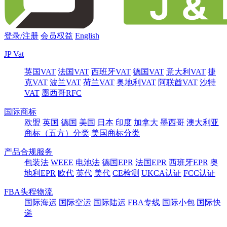
登录/注册
会员权益
English
JP Vat
英国VAT
法国VAT
西班牙VAT
德国VAT
意大利VAT
捷
克VAT
波兰VAT
荷兰VAT
奥地利VAT
阿联酋VAT
沙特
VAT
墨西哥RFC
国际商标
欧盟
英国
德国
美国
日本
印度
加拿大
墨西哥
澳大利亚
商标（五方）分类
美国商标分类
产品合规服务
包装法
WEEE
电池法
德国EPR
法国EPR
西班牙EPR
奥
地利EPR
欧代
英代
美代
CE检测
UKCA认证
FCC认证
FBA头程物流
国际海运
国际空运
国际陆运
FBA专线
国际小包
国际快
递