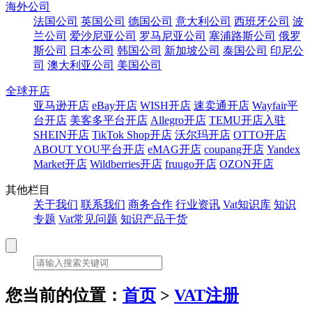
海外公司
法国公司
英国公司
德国公司
意大利公司
西班牙公司
波
兰公司
爱沙尼亚公司
罗马尼亚公司
塞浦路斯公司
俄罗
斯公司
日本公司
韩国公司
新加坡公司
泰国公司
印尼公
司
澳大利亚公司
美国公司
全球开店
亚马逊开店
eBay开店
WISH开店
速卖通开店
Wayfair平
台开店
美客多平台开店
Allegro开店
TEMU开店入驻
SHEIN开店
TikTok Shop开店
沃尔玛开店
OTTO开店
ABOUT YOU平台开店
eMAG开店
coupang开店
Yandex
Market开店
Wildberries开店
fruugo开店
OZON开店
其他栏目
关于我们
联系我们
商务合作
行业资讯
Vat知识库
知识
专题
Vat常见问题
知识产品干货
您当前的位置：
首页
>
VAT注册