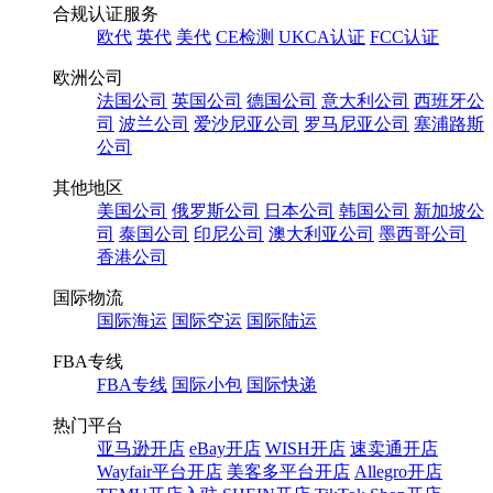
合规认证服务
欧代
英代
美代
CE检测
UKCA认证
FCC认证
欧洲公司
法国公司
英国公司
德国公司
意大利公司
西班牙公
司
波兰公司
爱沙尼亚公司
罗马尼亚公司
塞浦路斯
公司
其他地区
美国公司
俄罗斯公司
日本公司
韩国公司
新加坡公
司
泰国公司
印尼公司
澳大利亚公司
墨西哥公司
香港公司
国际物流
国际海运
国际空运
国际陆运
FBA专线
FBA专线
国际小包
国际快递
热门平台
亚马逊开店
eBay开店
WISH开店
速卖通开店
Wayfair平台开店
美客多平台开店
Allegro开店