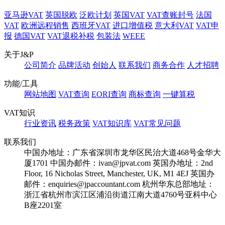
亚马逊VAT
英国脱欧
泛欧计划
英国VAT
VAT查账封号
法国
VAT
欧洲远程销售
西班牙VAT
进口增值税
意大利VAT
VAT申
报
德国VAT
VAT退税补税
包装法
WEEE
关于J&P
公司简介
品牌活动
创始人
联系我们
商务合作
人才招聘
功能/工具
网站地图
VAT查询
EORI查询
商标查询
一键算税
VAT知识
行业资讯
税务政策
VAT知识库
VAT常见问题
联系我们
中国办地址：广东省深圳市龙华区民治大道468号金华大
厦1701
中国办邮件：ivan@jpvat.com
英国办地址：2nd
Floor, 16 Nicholas Street, Manchester, UK, M1 4EJ
英国办
邮件：enquiries@jpaccountant.com
杭州华东总部地址：
浙江省杭州市滨江区浦沿街道江南大道4760号亚科中心
B座2201室