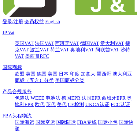
登录/注册
会员权益
English
JP Vat
英国VAT
法国VAT
西班牙VAT
德国VAT
意大利VAT
捷
克VAT
波兰VAT
荷兰VAT
奥地利VAT
阿联酋VAT
沙特
VAT
墨西哥RFC
国际商标
欧盟
英国
德国
美国
日本
印度
加拿大
墨西哥
澳大利亚
商标（五方）分类
美国商标分类
产品合规服务
包装法
WEEE
电池法
德国EPR
法国EPR
西班牙EPR
奥
地利EPR
欧代
英代
美代
CE检测
UKCA认证
FCC认证
FBA头程物流
国际海运
国际空运
国际陆运
FBA专线
国际小包
国际快
递