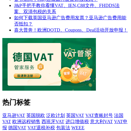
J&P手把手教你看懂VAT、IEN,C88文件、FHDDS法
案、双清包税的关系
如何下载英国亚马逊广告费用发票？亚马逊广告费用能
否抵扣？
喜大普奔！欧洲DOTD、Coupons、Deal活动开放申报！
热门标签
亚马逊VAT
英国脱欧
泛欧计划
英国VAT
VAT查账封号
法国
VAT
欧洲远程销售
西班牙VAT
进口增值税
意大利VAT
VAT申
报
德国VAT
VAT退税补税
包装法
WEEE