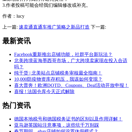
3.作者投稿可能会经我们编辑修改或补充。
作者：lucy
上一篇:
速卖通直通车推广策略之新品打造
下一篇:
最新资讯
Facebook重新推出店铺功能，社群平台新玩法？
北美跨境蓝海墨西哥市场，广大跨境卖家现在投入合适
吗？
纯干货 | 北美站点店铺税务审核最全指南！
10,000防疫物资库存积压，我该如何变现？
喜大普奔！欧洲DOTD、Coupons、Deal活动开放申报！
喜报 ! 法国仓库今天正式解除
热门资讯
德国本地税号和德国税务证书的区别以及作用详解！
亚马逊英国站注意事项，这些坑千万别踩
春节期间，ebay店铺如何设置休假模式？