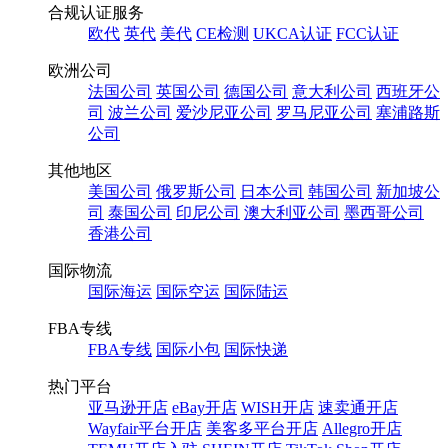
合规认证服务
欧代
英代
美代
CE检测
UKCA认证
FCC认证
欧洲公司
法国公司
英国公司
德国公司
意大利公司
西班牙公
司
波兰公司
爱沙尼亚公司
罗马尼亚公司
塞浦路斯
公司
其他地区
美国公司
俄罗斯公司
日本公司
韩国公司
新加坡公
司
泰国公司
印尼公司
澳大利亚公司
墨西哥公司
香港公司
国际物流
国际海运
国际空运
国际陆运
FBA专线
FBA专线
国际小包
国际快递
热门平台
亚马逊开店
eBay开店
WISH开店
速卖通开店
Wayfair平台开店
美客多平台开店
Allegro开店