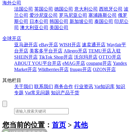
海外公司
法国公司
英国公司
德国公司
意大利公司
西班牙公司
波
兰公司
爱沙尼亚公司
罗马尼亚公司
塞浦路斯公司
俄罗
斯公司
日本公司
韩国公司
新加坡公司
泰国公司
印尼公
司
澳大利亚公司
美国公司
全球开店
亚马逊开店
eBay开店
WISH开店
速卖通开店
Wayfair平
台开店
美客多平台开店
Allegro开店
TEMU开店入驻
SHEIN开店
TikTok Shop开店
沃尔玛开店
OTTO开店
ABOUT YOU平台开店
eMAG开店
coupang开店
Yandex
Market开店
Wildberries开店
fruugo开店
OZON开店
其他栏目
关于我们
联系我们
商务合作
行业资讯
Vat知识库
知识
专题
Vat常见问题
知识产品干货
您当前的位置：
首页
>
其他